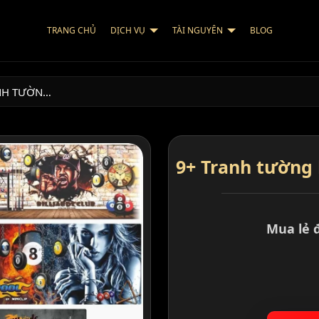
TRANG CHỦ
DỊCH VỤ
TÀI NGUYÊN
BLOG
NH TƯỜN…
9+ Tranh tường 
Mua lẻ 