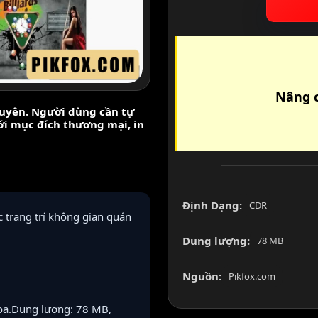
Nâng c
nguyên. Người dùng cần tự
với mục đích thương mại, in
Định Dạng:
CDR
 trang trí không gian quán
Dung lượng:
78 MB
Nguồn:
Pikfox.com
ọa.Dung lượng: 78 MB,