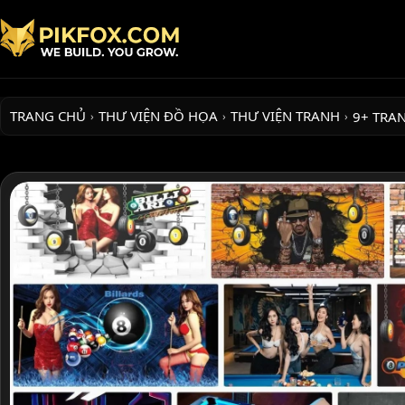
TRANG CHỦ
THƯ VIỆN ĐỒ HỌA
THƯ VIỆN TRANH
9+ TRA
›
›
›