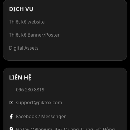
DỊCH VỤ
Thiết kế website
Thiết kế Banner/Poster
Digital Assets
LIÊN HỆ
096 230 8819
support@pikfox.com
mail
Facebook / Messenger
HaTay Millenium, 4 Đ. Quang Trung, Hà Đông,