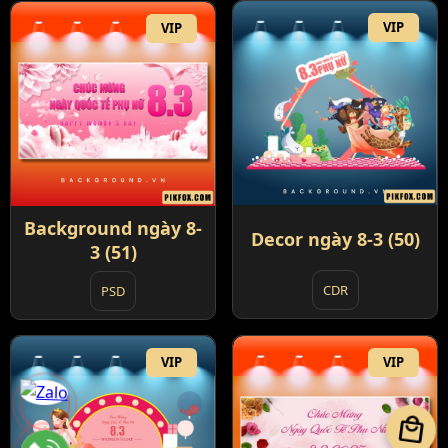
VIP
VIP
Background ngày 8-
Decor ngày 8-3 (50)
3 (51)
CDR
PSD
VIP
VIP
local_mall