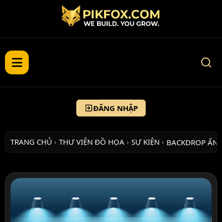
ĐĂNG NHẬP
TRANG CHỦ
THƯ VIỆN ĐỒ HỌA
SỰ KIỆN
BACKDROP ẤN 
›
›
›