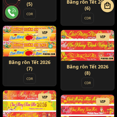
Băng rôn Tết 2026
local_mall
(5)
(6)
CDR
CDR
VIP
VIP
Băng rôn Tết 2026
Băng rôn Tết 2026
(7)
(8)
CDR
CDR
VIP
VIP