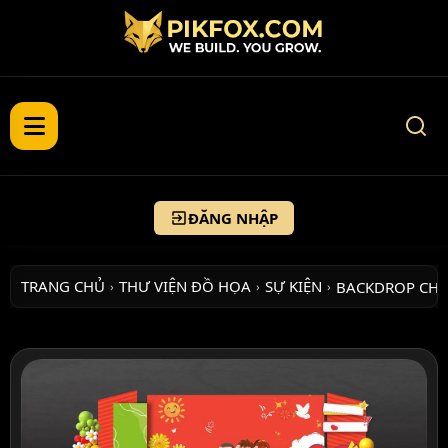
ĐĂNG NHẬP
TRANG CHỦ
THƯ VIỆN ĐỒ HỌA
SỰ KIỆN
BACKDROP CH
›
›
›