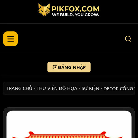
ĐĂNG NHẬP
TRANG CHỦ
THƯ VIỆN ĐỒ HỌA
SỰ KIỆN
DECOR CỔNG T
›
›
›