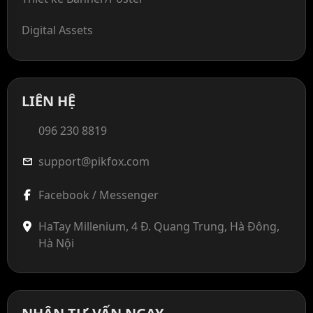
Digital Assets
LIÊN HỆ
096 230 8819
support@pikfox.com
mail
Facebook / Messenger
HaTay Millenium, 4 Đ. Quang Trung, Hà Đông,
Hà Nội