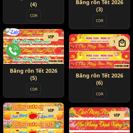
Băng rôn Tết 2026
(4)
(3)
CDR
CDR
VIP
local_mall
VIP
Băng rôn Tết 2026
Băng rôn Tết 2026
(5)
(6)
CDR
CDR
VIP
VIP