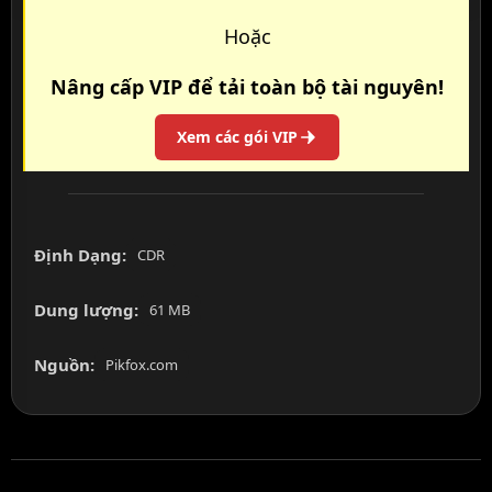
Hoặc
Nâng cấp VIP để tải toàn bộ tài nguyên!
Xem các gói VIP
Định Dạng:
CDR
Dung lượng:
61 MB
Nguồn:
Pikfox.com