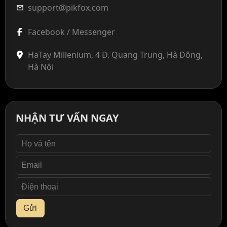
support@pikfox.com
mail
Facebook / Messenger
HaTay Millenium, 4 Đ. Quang Trung, Hà Đông,
Hà Nội
NHẬN TƯ VẤN NGAY
Gửi