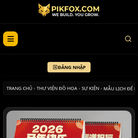
ĐĂNG NHẬP
TRANG CHỦ
THƯ VIỆN ĐỒ HỌA
SỰ KIỆN
MẪU LỊCH ĐỂ 
›
›
›