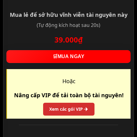
Mua lẻ để sở hữu vĩnh viễn tài nguyên này
(Tự động kích hoạt sau 20s)
39.000₫
🛒
MUA NGAY
Hoặc
Nâng cấp VIP để tải toàn bộ tài nguyên!
Xem các gói VIP