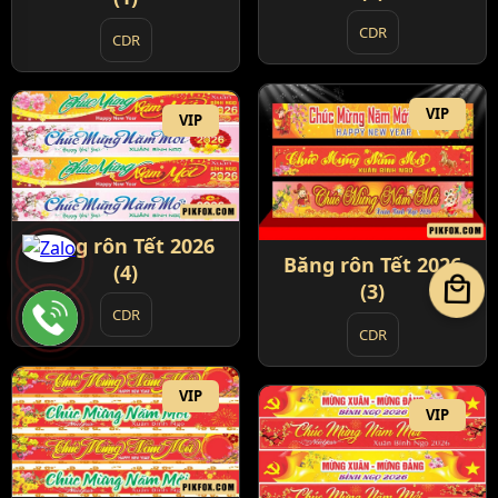
CDR
CDR
VIP
VIP
Băng rôn Tết 2026
Băng rôn Tết 2026
(4)
local_mall
(3)
CDR
CDR
VIP
VIP