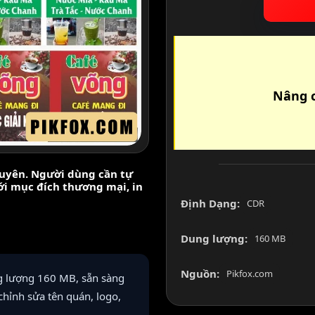
Nâng c
nguyên. Người dùng cần tự
với mục đích thương mại, in
Định Dạng:
CDR
Dung lượng:
160 MB
Nguồn:
Pikfox.com
ng lượng 160 MB, sẵn sàng
chỉnh sửa tên quán, logo,