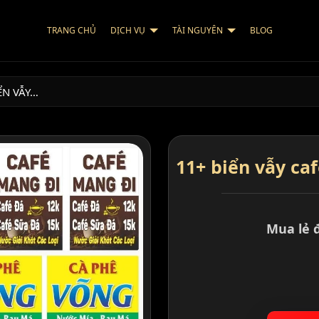
TRANG CHỦ
DỊCH VỤ
TÀI NGUYÊN
BLOG
ỂN VẪY…
11+ biển vẫy ca
Mua lẻ 