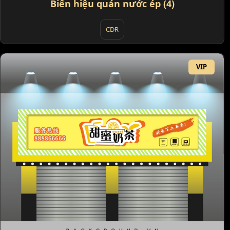
Biển hiệu quán nước ép (4)
CDR
VIP