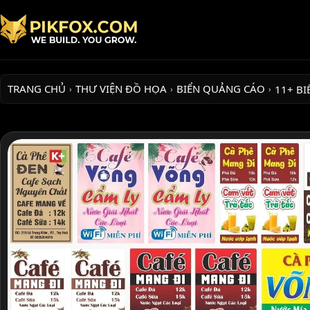
TRANG CHỦ
THƯ VIỆN ĐỒ HỌA
BIỂN QUẢNG CÁO
11+ BI
›
›
›