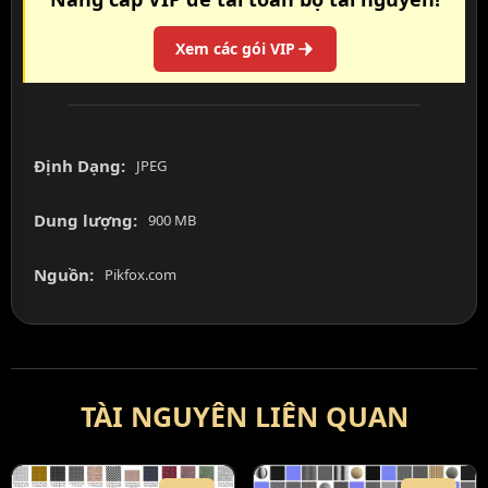
Xem các gói VIP
Định Dạng:
JPEG
Dung lượng:
900 MB
Nguồn:
Pikfox.com
TÀI NGUYÊN LIÊN QUAN