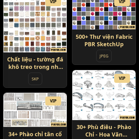
VIP
VIP
500+ Thư viện Fabric
PBR SketchUp
JPEG
Chất liệu - tường đá
khô treo trong nhà
và ngoài trời
VIP
SKP
VIP
30+ Phù điêu - Phào
34+ Phào chỉ tân cổ
Chỉ - Hoa Văn