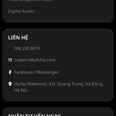
Digital Assets
LIÊN HỆ
096 230 8819
support@pikfox.com
mail
Facebook / Messenger
HaTay Millenium, 4 Đ. Quang Trung, Hà Đông,
Hà Nội