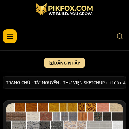
ĐĂNG NHẬP
TRANG CHỦ
TÀI NGUYÊN
THƯ VIỆN SKETCHUP
1100+ AR
›
›
›