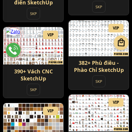
điển SketchUp
SketchUp
SKP
SKP
VIP
VIP
local_mall
382+ Phù điêu -
Phào Chỉ SketchUp
390+ Vách CNC
SketchUp
SKP
SKP
VIP
VIP