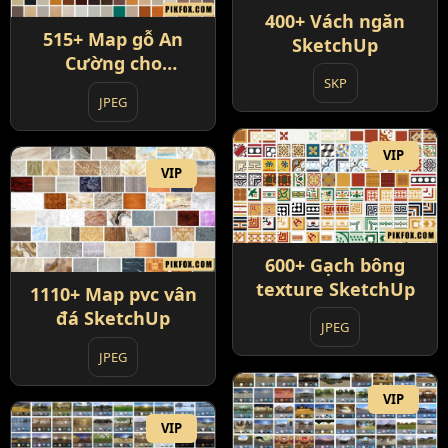
400+ Vách ngăn
515+ Map gỗ An
SketchUp
Cường cho
SKP
SketchUp
JPEG
VIP
VIP
600+ Gạch bông
texture SketchUp
1110+ Map pvc vân
đá SketchUp
JPEG
JPEG
VIP
VIP