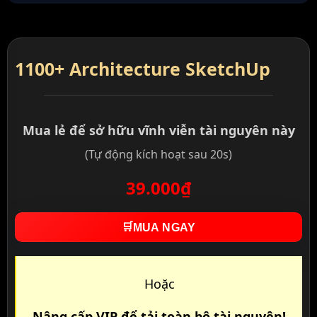
1100+ Architecture SketchUp
Mua lẻ để sở hữu vĩnh viễn tài nguyên này
(Tự động kích hoạt sau 20s)
39.000₫
🛒
MUA NGAY
Hoặc
Nâng cấp VIP để tải toàn bộ tài nguyên!