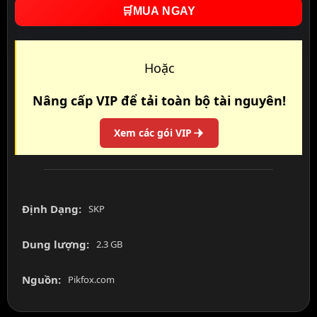
🛒
MUA NGAY
Hoặc
Nâng cấp VIP để tải toàn bộ tài nguyên!
Xem các gói VIP
Định Dạng:
SKP
Dung lượng:
2.3 GB
Nguồn:
Pikfox.com