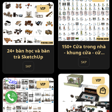
VIP
150+ Cửa trong nhà
24+ bàn học và bàn
- khung cửa - cửa
trà SketchUp
phòng và đồ nội
SKP
thất
SKP
VIP
VIP
local_mall