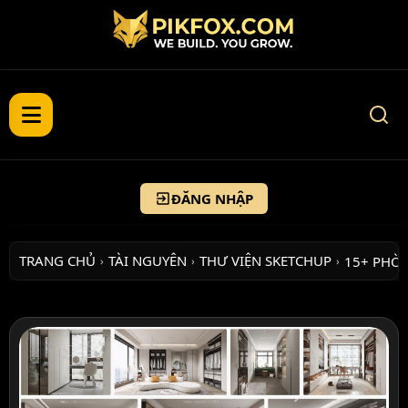
ĐĂNG NHẬP
TRANG CHỦ
TÀI NGUYÊN
THƯ VIỆN SKETCHUP
15+ PHÒ
›
›
›