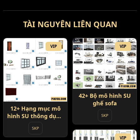
TÀI NGUYÊN LIÊN QUAN
VIP
VIP
42+ Bộ mô hình SU
ghế sofa
12+ Hạng mục mô
hình SU thông dụng
SKP
cửa - cửa sổ - bàn
SKP
ghế
VIP