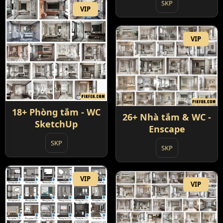
SKP
VIP
VIP
18+ Phòng tắm - WC
26+ Nhà tắm & WC -
SketchUp
Enscape
SKP
SKP
VIP
VIP