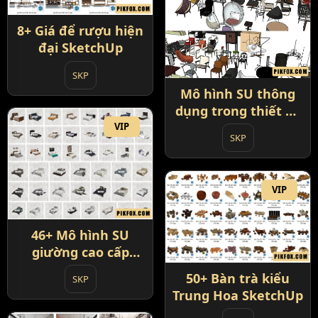
8+ Giá để rượu hiện
đại SketchUp
SKP
Mô hình SU thông
dụng trong thiết kế
nội thất
VIP
SKP
VIP
46+ Mô hình SU
giường cao cấp
SketchUp
50+ Bàn trà kiểu
SKP
Trung Hoa SketchUp