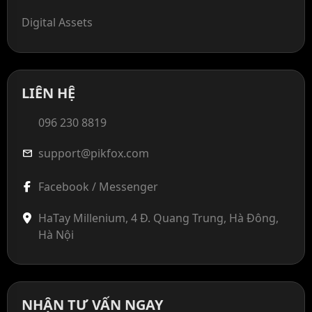
Digital Assets
LIÊN HỆ
096 230 8819
support@pikfox.com
mail
Facebook / Messenger
HaTay Millenium, 4 Đ. Quang Trung, Hà Đông,
Hà Nội
NHẬN TƯ VẤN NGAY