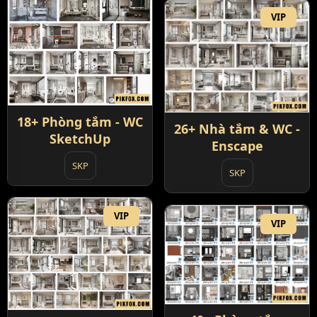
VIP
18+ Phòng tắm - WC
26+ Nhà tắm & WC -
SketchUp
Enscape
SKP
SKP
VIP
VIP