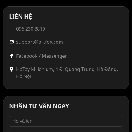
LIÊN HỆ
096 230 8819
support@pikfox.com
mail
Facebook / Messenger
HaTay Millenium, 4 Đ. Quang Trung, Hà Đông,
Hà Nội
NHẬN TƯ VẤN NGAY