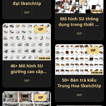
đại SketchUp
SKP
Mô hình SU thông
dụng trong thiết kế
nội thất
VIP
SKP
VIP
46+ Mô hình SU
giường cao cấp
SketchUp
50+ Bàn trà kiểu
SKP
Trung Hoa SketchUp
SKP
VIP