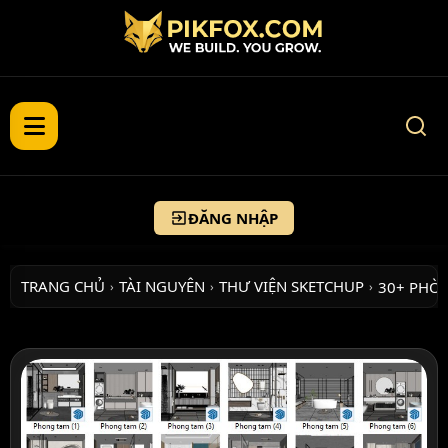
ĐĂNG NHẬP
TRANG CHỦ
TÀI NGUYÊN
THƯ VIỆN SKETCHUP
30+ PHÒ
›
›
›