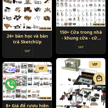
150+ Cửa trong nhà
24+ bàn học và bàn
- khung cửa - cửa
trà SketchUp
phòng và đồ nội
SKP
thất
SKP
VIP
VIP
local_mall
8+ Giá để rượu hiện