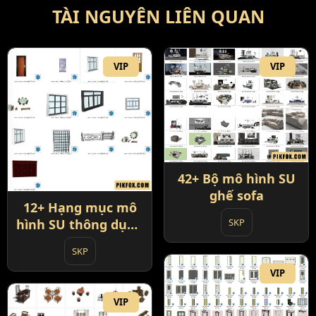
TÀI NGUYÊN LIÊN QUAN
VIP
VIP
42+ Bộ mô hình SU
ghế sofa
12+ Hạng mục mô
hình SU thông dụng
SKP
cửa - cửa sổ - bàn
SKP
ghế
VIP
VIP