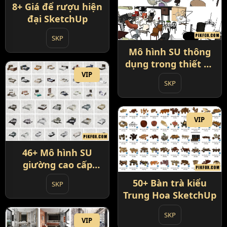
8+ Giá để rượu hiện
đại SketchUp
SKP
Mô hình SU thông
dụng trong thiết kế
nội thất
VIP
SKP
VIP
46+ Mô hình SU
giường cao cấp
SketchUp
50+ Bàn trà kiểu
SKP
Trung Hoa SketchUp
SKP
VIP