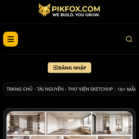
ĐĂNG NHẬP
TRANG CHỦ
TÀI NGUYÊN
THƯ VIỆN SKETCHUP
16+ MẪU
›
›
›