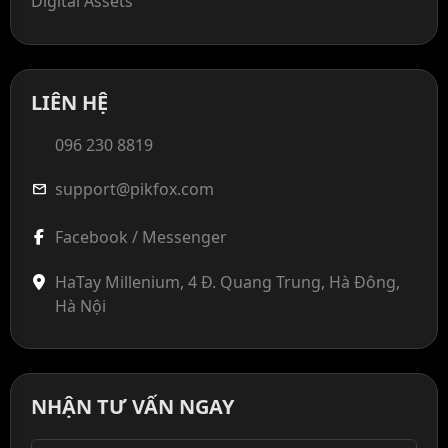
Digital Assets
LIÊN HỆ
096 230 8819
support@pikfox.com
mail
Facebook / Messenger
HaTay Millenium, 4 Đ. Quang Trung, Hà Đông,
Hà Nội
NHẬN TƯ VẤN NGAY