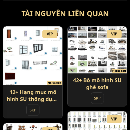
TÀI NGUYÊN LIÊN QUAN
VIP
VIP
42+ Bộ mô hình SU
ghế sofa
12+ Hạng mục mô
hình SU thông dụng
SKP
cửa - cửa sổ - bàn
SKP
ghế
VIP