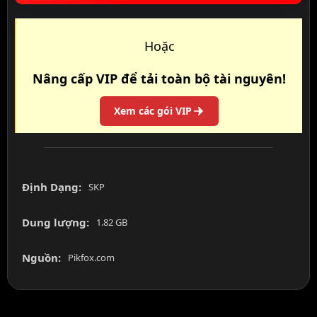
Hoặc
Nâng cấp VIP để tải toàn bộ tài nguyên!
Xem các gói VIP
Định Dạng:
SKP
Dung lượng:
1.82 GB
Nguồn:
Pikfox.com