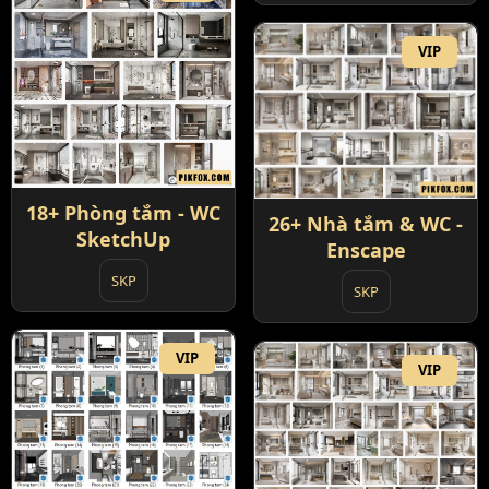
VIP
18+ Phòng tắm - WC
26+ Nhà tắm & WC -
SketchUp
Enscape
SKP
SKP
VIP
VIP