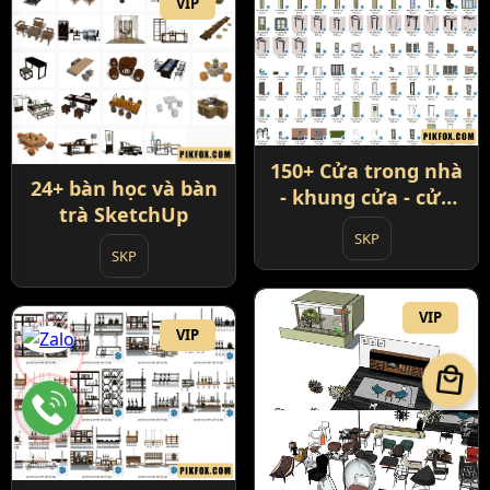
VIP
150+ Cửa trong nhà
24+ bàn học và bàn
- khung cửa - cửa
trà SketchUp
phòng và đồ nội
SKP
thất
SKP
VIP
VIP
local_mall