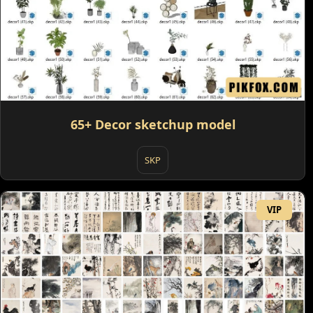
65+ Decor sketchup model
SKP
VIP