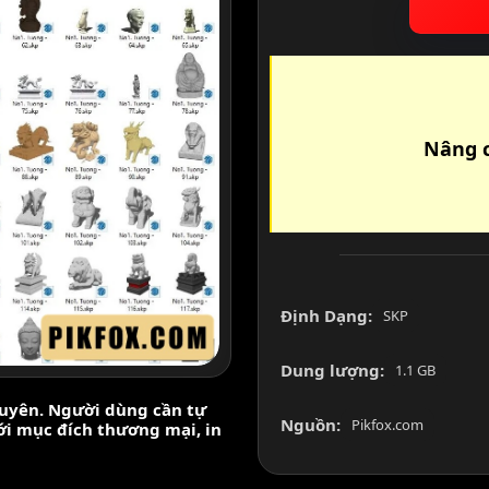
Nâng c
Định Dạng:
SKP
Dung lượng:
1.1 GB
nguyên. Người dùng cần tự
Nguồn:
Pikfox.com
với mục đích thương mại, in