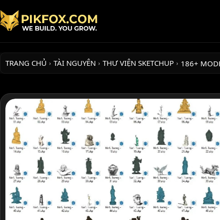
TRANG CHỦ
TÀI NGUYÊN
THƯ VIỆN SKETCHUP
186+ MOD
›
›
›