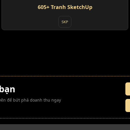
605+ Tranh SketchUp
SKP
 bạn
guyên để bứt phá doanh thu ngay