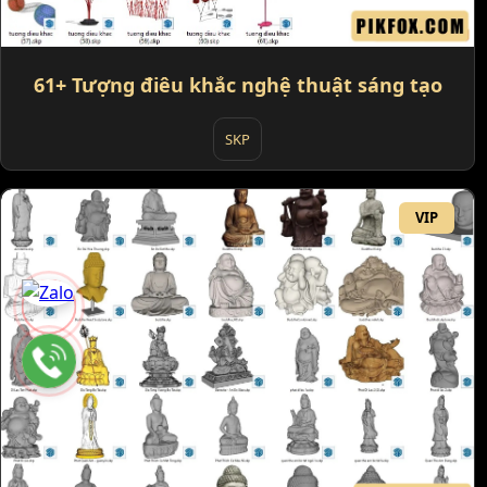
61+ Tượng điêu khắc nghệ thuật sáng tạo
SKP
VIP