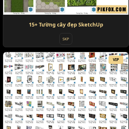
15+ Tường cây đẹp SketchUp
SKP
VIP