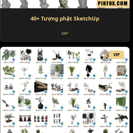
40+ Tượng phật SketchUp
SKP
VIP