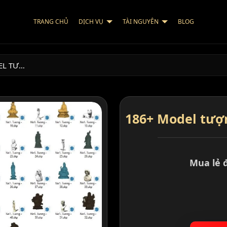
TRANG CHỦ
DỊCH VỤ
TÀI NGUYÊN
BLOG
EL TƯ…
186+ Model tượ
Mua lẻ 