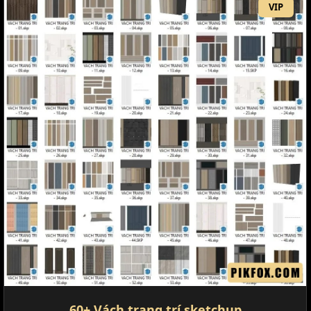
VIP
60+ Vách trang trí sketchup