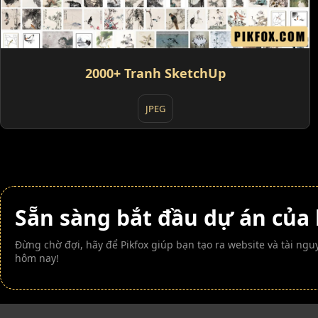
2000+ Tranh SketchUp
JPEG
Sẵn sàng bắt đầu dự án của
Đừng chờ đợi, hãy để Pikfox giúp bạn tạo ra website và tài n
hôm nay!