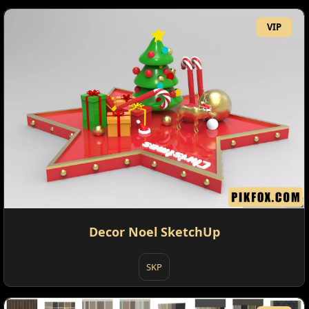
VIP
Decor Noel SketchUp
SKP