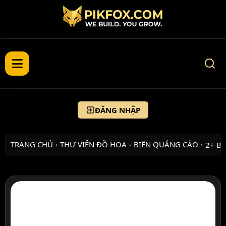
ĐĂNG NHẬP
TRANG CHỦ
THƯ VIỆN ĐỒ HỌA
BIỂN QUẢNG CÁO
2+ B
›
›
›