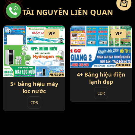
local_mall
TÀI NGUYÊN LIÊN QUAN
VIP
VIP
4+ Bảng hiệu điện
lạnh đẹp
5+ bảng hiệu máy
lọc nước
CDR
CDR