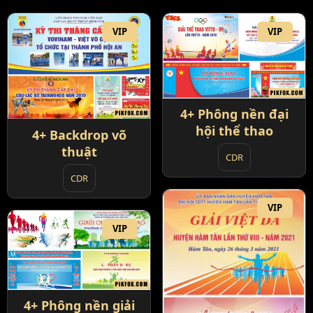
VIP
VIP
4+ Phông nền đại
hội thể thao
4+ Backdrop võ
thuật
CDR
CDR
VIP
VIP
4+ Phông nền giải