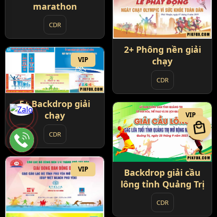
marathon
CDR
2+ Phông nền giải
VIP
chạy
CDR
5+ Backdrop giải
chạy
VIP
local_mall
CDR
VIP
Backdrop giải cầu
lông tỉnh Quảng Trị
CDR