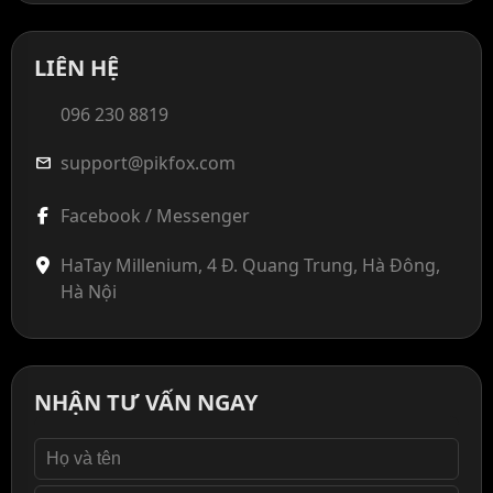
LIÊN HỆ
096 230 8819
support@pikfox.com
mail
Facebook / Messenger
HaTay Millenium, 4 Đ. Quang Trung, Hà Đông,
Hà Nội
NHẬN TƯ VẤN NGAY