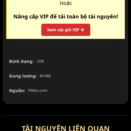
Hoặc
Nâng cấp VIP để tải toàn bộ tài nguyên!
Xem các gói VIP
Định Dạng:
CDR
Dung lượng:
60 MB
Nguồn:
Pikfox.com
TÀI NGUYÊN LIÊN QUAN