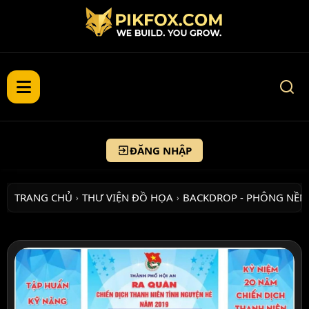
ĐĂNG NHẬP
TRANG CHỦ
THƯ VIỆN ĐỒ HỌA
BACKDROP - PHÔNG NỀN
›
›