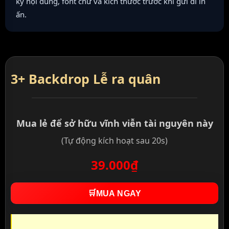
kỹ nội dung, font chữ và kích thước trước khi gửi đi in
ấn.
3+ Backdrop Lễ ra quân
Mua lẻ để sở hữu vĩnh viễn tài nguyên này
(Tự động kích hoạt sau 20s)
39.000₫
🛒
MUA NGAY