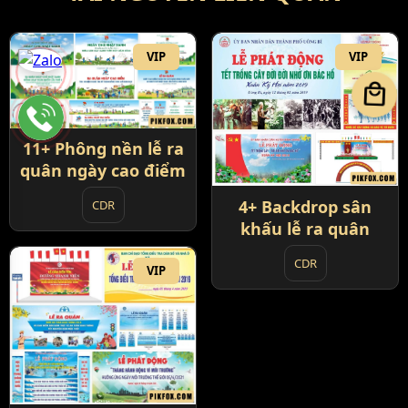
VIP
VIP
local_mall
11+ Phông nền lễ ra
quân ngày cao điểm
4+ Backdrop sân
CDR
khấu lễ ra quân
CDR
VIP