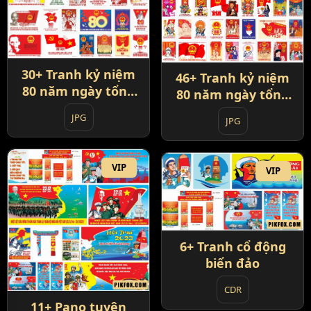
30+ Tranh kỷ niệm
46+ Tranh kỷ niệm
80 năm ngày tổng
80 năm ngày tổng
tuyển cử đầu tiên
tuyển cử đầu tiên
JPG
JPG
1946-2026
1946-2026
VIP
VIP
6+ Tranh cổ động
biển đảo
CDR
11+ Pano tuyên