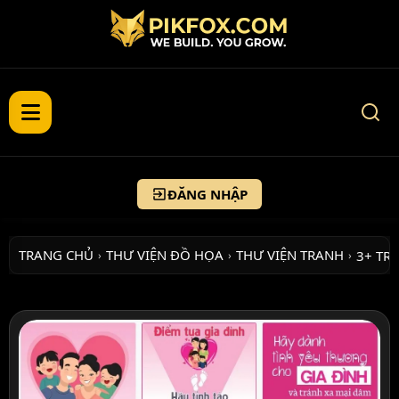
ĐĂNG NHẬP
TRANG CHỦ
THƯ VIỆN ĐỒ HỌA
THƯ VIỆN TRANH
3+ TR
›
›
›