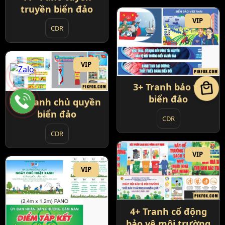
truyền biển đảo
VIP
CDR
VIP
local_mall
3+ Tranh bảo vệ
biển đảo
2+ Tranh chủ quyền
biển đảo
CDR
CDR
VIP
VIP
4+ Tranh cổ động
bảo vệ môi trường