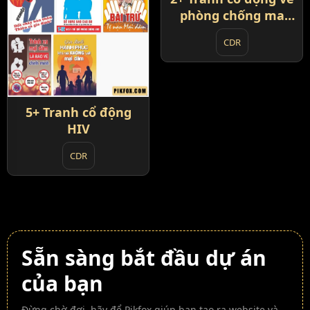
phòng chống ma
túy
CDR
5+ Tranh cổ động
HIV
CDR
Sẵn sàng bắt đầu dự án
của bạn
Đừng chờ đợi, hãy để Pikfox giúp bạn tạo ra website và