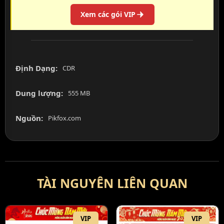
Xem các gói VIP
Định Dạng:
CDR
Dung lượng:
555 MB
Nguồn:
Pikfox.com
TÀI NGUYÊN LIÊN QUAN
VIP
VIP