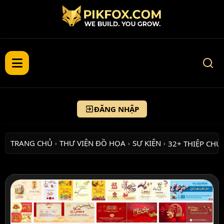
ĐĂNG NHẬP
TRANG CHỦ
THƯ VIỆN ĐỒ HỌA
SỰ KIỆN
32+ THIỆP CHÚ
›
›
›