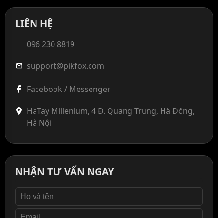
LIÊN HỆ
096 230 8819
support@pikfox.com
mail
Facebook / Messenger
HaTay Millenium, 4 Đ. Quang Trung, Hà Đông,
Hà Nội
NHẬN TƯ VẤN NGAY