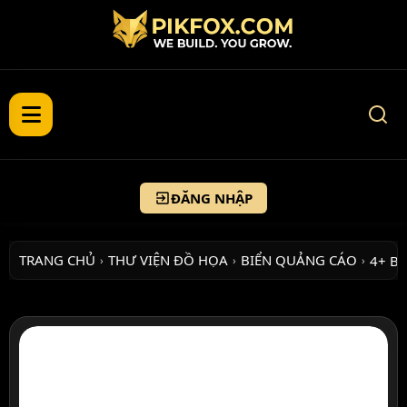
ĐĂNG NHẬP
TRANG CHỦ
THƯ VIỆN ĐỒ HỌA
BIỂN QUẢNG CÁO
4+ B
›
›
›