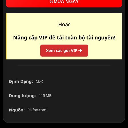
🛒
MUA NGAY
Hoặc
Nâng cấp VIP để tải toàn bộ tài nguyên!
Xem các gói VIP
Định Dạng:
CDR
Dung lượng:
115 MB
Nguồn:
Pikfox.com