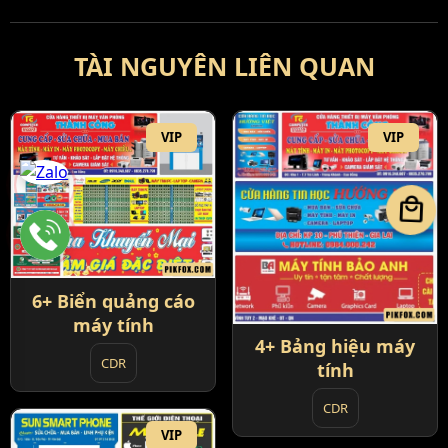
TÀI NGUYÊN LIÊN QUAN
VIP
VIP
local_mall
6+ Biển quảng cáo
máy tính
4+ Bảng hiệu máy
CDR
tính
CDR
VIP