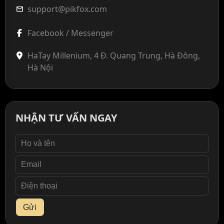
support@pikfox.com
mail
Facebook / Messenger
HaTay Millenium, 4 Đ. Quang Trung, Hà Đông,
Hà Nội
NHẬN TƯ VẤN NGAY
Gửi