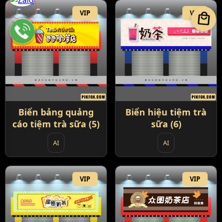
VIP
VIP
local_mall
Biển bảng quảng
Biển hiệu tiệm trà
cáo tiệm trà sữa (5)
sữa (6)
AI
AI
VIP
VIP