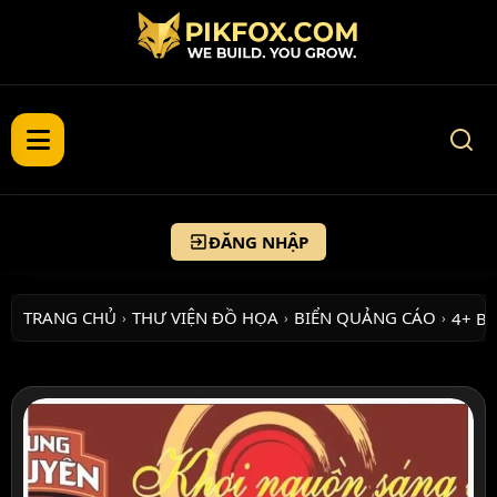
ĐĂNG NHẬP
TRANG CHỦ
THƯ VIỆN ĐỒ HỌA
BIỂN QUẢNG CÁO
4+ B
›
›
›