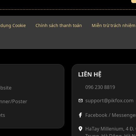
 dụng Cookie
Chính sách thanh toán
Miễn trừ trách nhiệm
LIÊN HỆ
096 230 8819
bsite
support@pikfox.com
mail
anner/Poster
ets
Facebook / Messenge
HaTay Millenium, 4 Đ
Trung, Hà Đông, Hà N