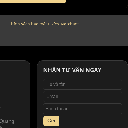
Chính sách bảo mật Pikfox Merchant
NHẬN TƯ VẤN NGAY
r
. Quang
Gửi
ội