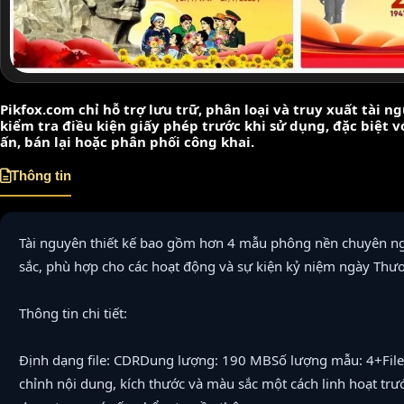
Pikfox.com chỉ hỗ trợ lưu trữ, phân loại và truy xuất tài 
kiểm tra điều kiện giấy phép trước khi sử dụng, đặc biệt 
ấn, bán lại hoặc phân phối công khai.
Thông tin
Tài nguyên thiết kế bao gồm hơn 4 mẫu phông nền chuyên ng
sắc, phù hợp cho các hoạt động và sự kiện kỷ niệm ngày Thươn
Thông tin chi tiết:
Định dạng file: CDRDung lượng: 190 MBSố lượng mẫu: 4+File
chỉnh nội dung, kích thước và màu sắc một cách linh hoạt trướ