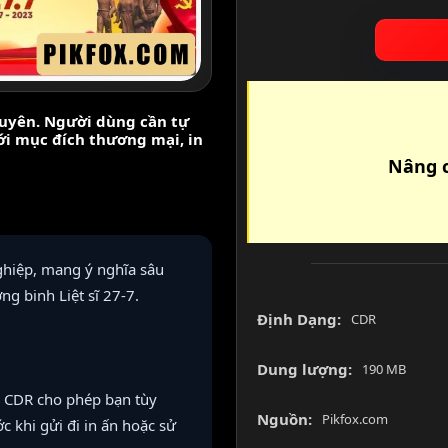
nguyên. Người dùng cần tự
với mục đích thương mại, in
Nâng c
hiệp, mang ý nghĩa sâu
g binh Liệt sĩ 27-7.
Định Dạng:
CDR
Dung lượng:
190 MB
 CDR cho phép bạn tùy
Nguồn:
Pikfox.com
c khi gửi đi in ấn hoặc sử