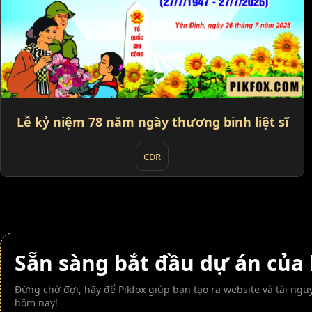
Lễ kỷ niệm 78 năm ngày thương binh liệt sĩ
CDR
Sẵn sàng bắt đầu dự án của
Đừng chờ đợi, hãy để Pikfox giúp bạn tạo ra website và tài n
hôm nay!