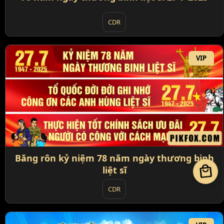
CDR
VIP
Băng rôn kỷ niệm 78 năm ngày thương binh
local_mall
liệt sĩ
CDR