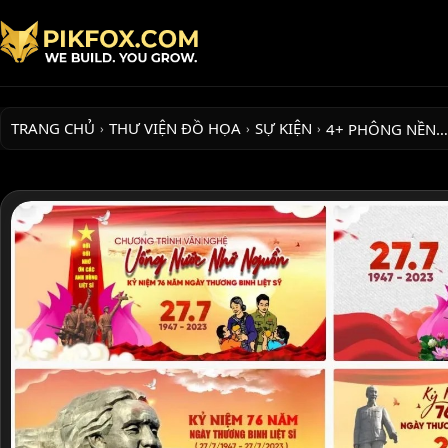
TRANG CHỦ
THƯ VIỆN ĐỒ HỌA
SỰ KIỆN
4+ PHÔNG NỀN…
›
›
›