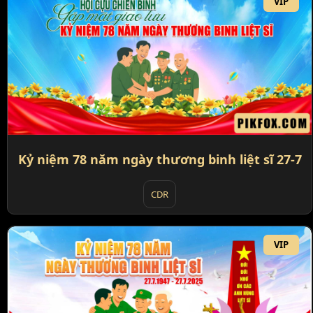
VIP
Kỷ niệm 78 năm ngày thương binh liệt sĩ 27-7
CDR
VIP