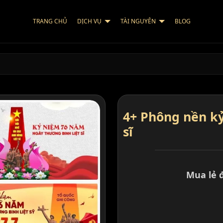
TRANG CHỦ
DỊCH VỤ
TÀI NGUYÊN
BLOG
4+ Phông nền kỷ
sĩ
Mua lẻ 