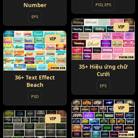
Number
PSD, EPS
EPS
VIP
VIP
35+ Hiệu ứng chữ
Cưới
36+ Text Effect
Beach
EPS
PSD
VIP
VIP