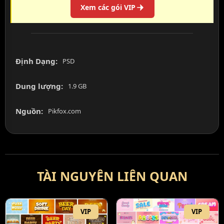
Xem các gói VIP
Định Dạng:
PSD
Dung lượng:
1.9 GB
Nguồn:
Pikfox.com
TÀI NGUYÊN LIÊN QUAN
VIP
VIP