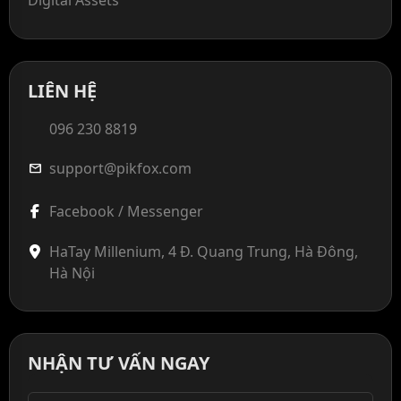
Digital Assets
LIÊN HỆ
096 230 8819
support@pikfox.com
mail
Facebook / Messenger
HaTay Millenium, 4 Đ. Quang Trung, Hà Đông,
Hà Nội
NHẬN TƯ VẤN NGAY