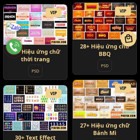
VIP
VIP
local_mall
28+ Hiệu ứng chữ
27+ Hiệu ứng chữ
BBQ
thời trang
PSD
PSD
VIP
VIP
27+ Hiệu ứng chữ
Bánh Mì
30+ Text Effect