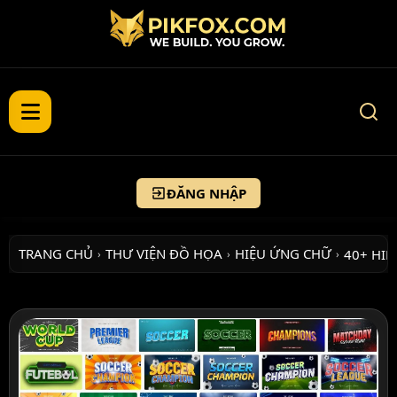
ĐĂNG NHẬP
TRANG CHỦ
THƯ VIỆN ĐỒ HỌA
HIỆU ỨNG CHỮ
40+ HI
›
›
›