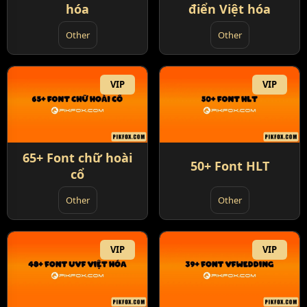
hóa
điển Việt hóa
Other
Other
VIP
VIP
65+ Font chữ hoài
50+ Font HLT
cổ
Other
Other
VIP
VIP