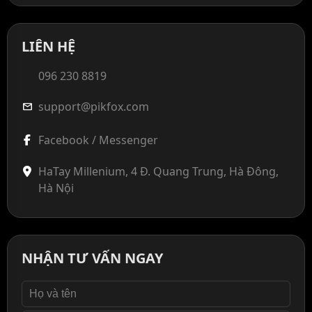
LIÊN HỆ
096 230 8819
support@pikfox.com
mail
Facebook / Messenger
HaTay Millenium, 4 Đ. Quang Trung, Hà Đông,
Hà Nội
NHẬN TƯ VẤN NGAY