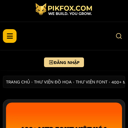
ĐĂNG NHẬP
TRANG CHỦ
THƯ VIỆN ĐỒ HỌA
THƯ VIỆN FONT
400+ M
›
›
›