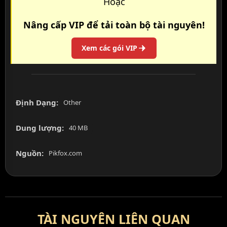
Hoặc
Nâng cấp VIP để tải toàn bộ tài nguyên!
Xem các gói VIP
Định Dạng:
Other
Dung lượng:
40 MB
Nguồn:
Pikfox.com
TÀI NGUYÊN LIÊN QUAN