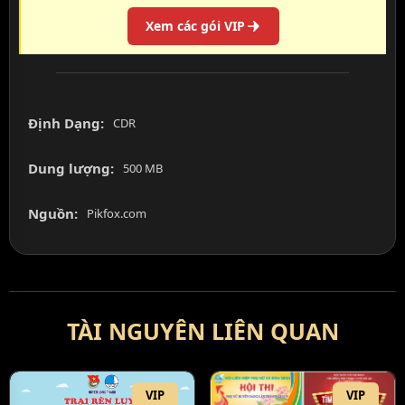
Xem các gói VIP
Định Dạng:
CDR
Dung lượng:
500 MB
Nguồn:
Pikfox.com
TÀI NGUYÊN LIÊN QUAN
VIP
VIP