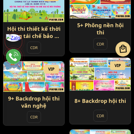
5+ Phông nền hội
Hội thi thiết kế thời
thi
trang tái chế bảo vệ
môi trường
CDR
local_mall
CDR
VIP
VIP
9+ Backdrop hội thi
8+ Backdrop hội thi
văn nghệ
CDR
CDR