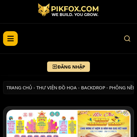
ĐĂNG NHẬP
TRANG CHỦ
THƯ VIỆN ĐỒ HỌA
BACKDROP - PHÔNG NỀN
›
›