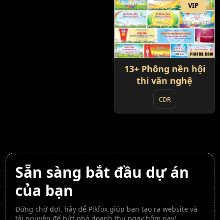
VIP
13+ Phông nền hội
thi văn nghệ
CDR
Sẵn sàng bắt đầu dự án
của bạn
Đừng chờ đợi, hãy để Pikfox giúp bạn tạo ra website và
tài nguyên để bứt phá doanh thu ngay hôm nay!