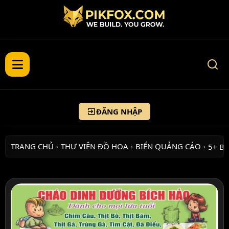
ĐĂNG NHẬP
TRANG CHỦ
THƯ VIỆN ĐỒ HỌA
BIỂN QUẢNG CÁO
5+ B
›
›
›