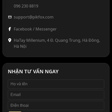
096 230 8819
support@pikfox.com
mail
Facebook / Messenger
HaTay Millenium, 4 Đ. Quang Trung, Hà Đông,
Hà Nội
NHẬN TƯ VẤN NGAY