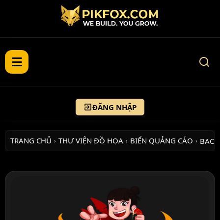
ĐĂNG NHẬP
TRANG CHỦ
THƯ VIỆN ĐỒ HỌA
BIỂN QUẢNG CÁO
BACK
›
›
›