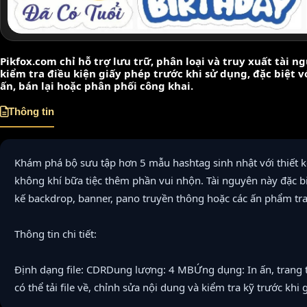
Pikfox.com chỉ hỗ trợ lưu trữ, phân loại và truy xuất tài 
kiểm tra điều kiện giấy phép trước khi sử dụng, đặc biệt 
ấn, bán lại hoặc phân phối công khai.
Thông tin
Khám phá bộ sưu tập hơn 5 mẫu hashtag sinh nhật với thiết k
không khí bữa tiệc thêm phần vui nhộn. Tài nguyên này đặc bi
kế backdrop, banner, pano truyền thông hoặc các ấn phẩm tran
Thông tin chi tiết:
Định dạng file: CDRDung lượng: 4 MBỨng dụng: In ấn, trang t
có thể tải file về, chỉnh sửa nội dung và kiểm tra kỹ trước khi 