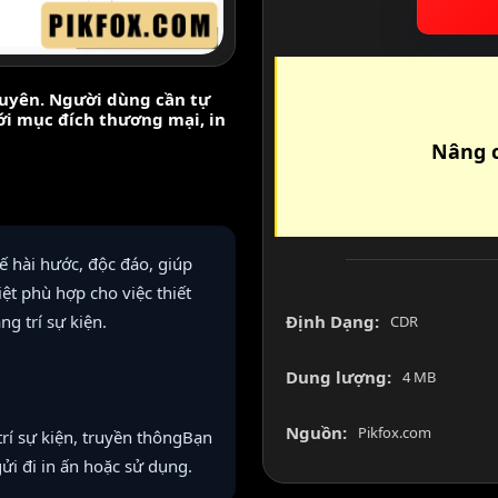
nguyên. Người dùng cần tự
với mục đích thương mại, in
Nâng c
ế hài hước, độc đáo, giúp
ệt phù hợp cho việc thiết
Định Dạng:
g trí sự kiện.
CDR
Dung lượng:
4 MB
Nguồn:
Pikfox.com
rí sự kiện, truyền thôngBạn
gửi đi in ấn hoặc sử dụng.