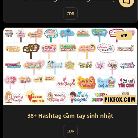
CDR
VIP
38+ Hashtag cầm tay sinh nhật
CDR