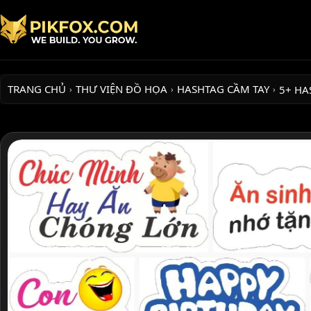
TRANG CHỦ
THƯ VIỆN ĐỒ HỌA
HASHTAG CẦM TAY
5+ HA
›
›
›