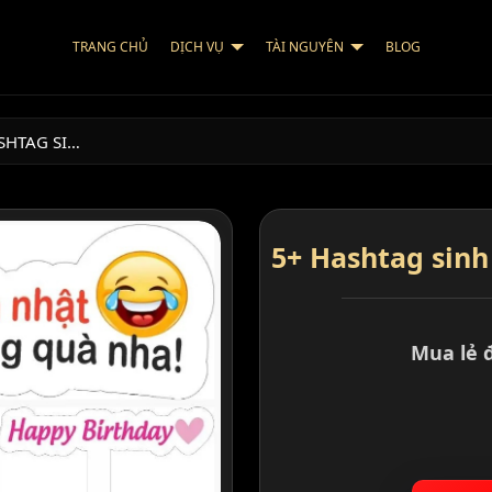
TRANG CHỦ
DỊCH VỤ
TÀI NGUYÊN
BLOG
SHTAG SI…
5+ Hashtag sinh
Mua lẻ 