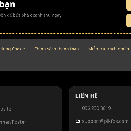
 bạn
guyên để bứt phá doanh thu ngay
 dụng Cookie
Chính sách thanh toán
Miễn trừ trách nhiệm
LIÊN HỆ
096 230 8819
bsite
support@pikfox.com
mail
anner/Poster