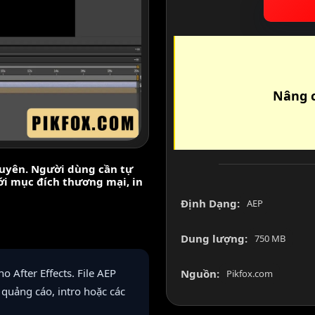
Nâng c
nguyên. Người dùng cần tự
với mục đích thương mại, in
Định Dạng:
AEP
Dung lượng:
750 MB
 After Effects. File AEP
Nguồn:
Pikfox.com
quảng cáo, intro hoặc các