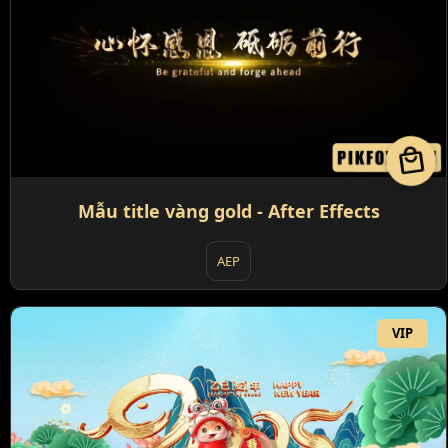
local_mall
Mẫu title vàng gold - After Effects
AEP
VIP