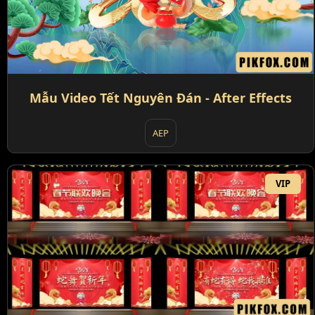
Mẫu Video Tết Nguyên Đán - After Effects
AEP
VIP