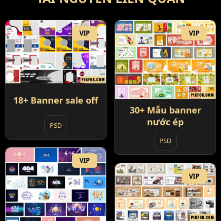
VIP
VIP
18+ Banner sale off
30+ Mẫu banner
nước ép
PSD
PSD
VIP
VIP