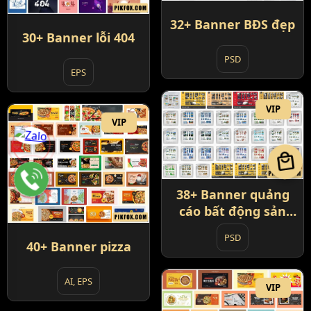
32+ Banner BĐS đẹp
30+ Banner lỗi 404
PSD
EPS
VIP
VIP
local_mall
38+ Banner quảng
cáo bất động sản
(Google Ads)
PSD
40+ Banner pizza
AI, EPS
VIP