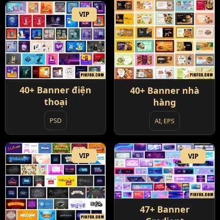
VIP
40+ Banner điện
40+ Banner nhà
thoại
hàng
PSD
AI, EPS
VIP
VIP
47+ Banner