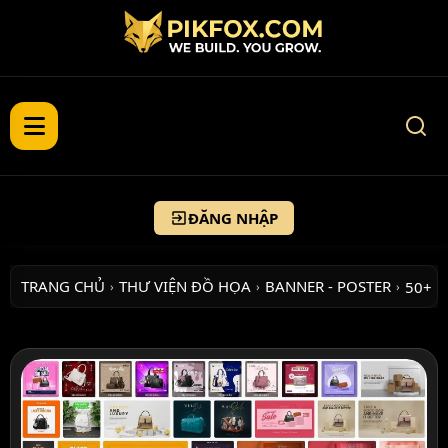
ĐĂNG NHẬP
TRANG CHỦ
THƯ VIỆN ĐỒ HỌA
BANNER - POSTER
50+ 
›
›
›