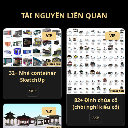
TÀI NGUYÊN LIÊN QUAN
VIP
VIP
32+ Nhà container
SketchUp
SKP
82+ Đình chùa cổ
(chòi nghỉ kiểu cổ)
VIP
SKP