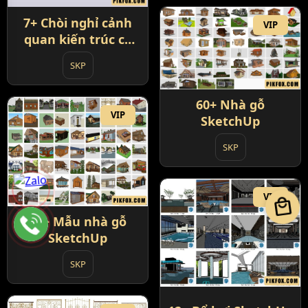
7+ Chòi nghỉ cảnh
VIP
quan kiến trúc cổ
SketchUp
SKP
60+ Nhà gỗ
VIP
SketchUp
SKP
VIP
local_mall
61+ Mẫu nhà gỗ
SketchUp
SKP