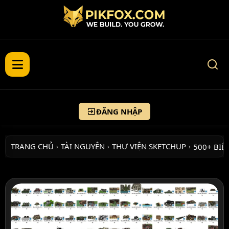
ĐĂNG NHẬP
TRANG CHỦ
TÀI NGUYÊN
THƯ VIỆN SKETCHUP
500+ BIỆ
›
›
›