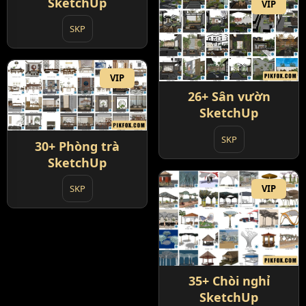
SketchUp
VIP
SKP
VIP
26+ Sân vườn
SketchUp
SKP
30+ Phòng trà
SketchUp
SKP
VIP
35+ Chòi nghỉ
SketchUp