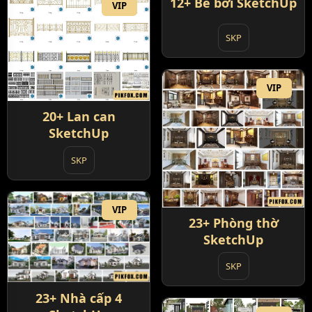
12+ Bể bơi SketchUp
VIP
SKP
VIP
20+ Lan can
SketchUp
SKP
VIP
23+ Phòng thờ
SketchUp
SKP
23+ Nhà cấp 4