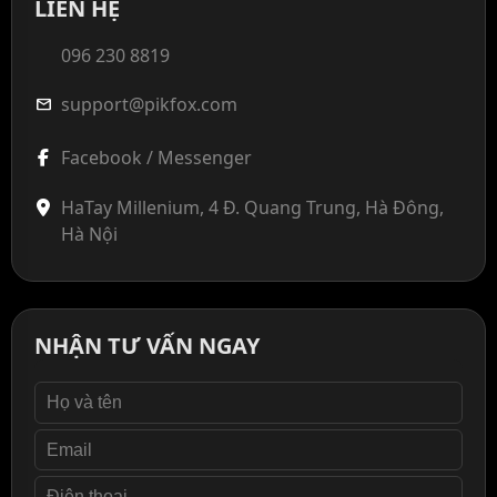
LIÊN HỆ
096 230 8819
support@pikfox.com
mail
Facebook / Messenger
HaTay Millenium, 4 Đ. Quang Trung, Hà Đông,
Hà Nội
NHẬN TƯ VẤN NGAY