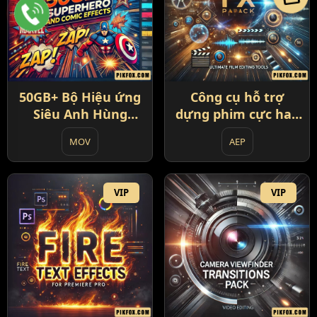
50GB+ Bộ Hiệu ứng
Công cụ hỗ trợ
Siêu Anh Hùng
dựng phim cực hay
Marvel và Comic
- The Biggest FX
MOV
AEP
Pack in the World
VIP
VIP