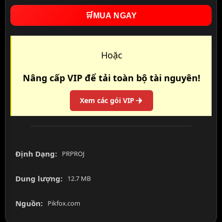
🛒
MUA NGAY
Hoặc
Nâng cấp VIP để tải toàn bộ tài nguyên!
Xem các gói VIP
Định Dạng:
PRPROJ
Dung lượng:
12.7 MB
Nguồn:
Pikfox.com