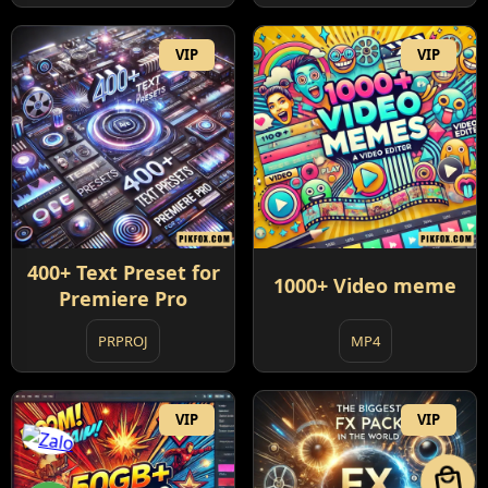
VIP
VIP
400+ Text Preset for
1000+ Video meme
Premiere Pro
PRPROJ
MP4
VIP
VIP
local_mall