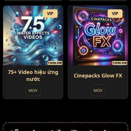
VIP
VIP
75+ Video hiệu ứng
Cinepacks Glow FX
nước
MOV
MOV