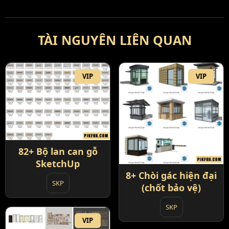
TÀI NGUYÊN LIÊN QUAN
VIP
VIP
82+ Bộ lan can gỗ
SketchUp
8+ Chòi gác hiện đại
SKP
(chốt bảo vệ)
SKP
VIP