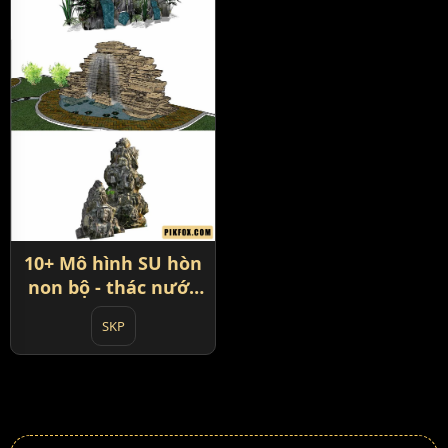
10+ Mô hình SU hòn
non bộ - thác nước
phong cảnh
SKP
SketchUp