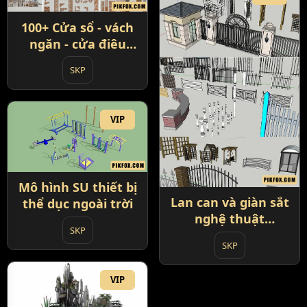
100+ Cửa sổ - vách
ngăn - cửa điêu
khắc SketchUp
SKP
VIP
Mô hình SU thiết bị
Lan can và giàn sắt
thể dục ngoài trời
nghệ thuật
SKP
SketchUp
SKP
VIP