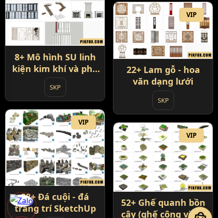
VIP
8+ Mô hình SU linh
kiện kim khí và phụ
22+ Lam gỗ - hoa
kiện kiến trúc
văn dạng lưới
SKP
SKP
VIP
VIP
38+ Đá cuội - đá
52+ Ghế quanh bồn
trang trí SketchUp
cây (ghế công viên)