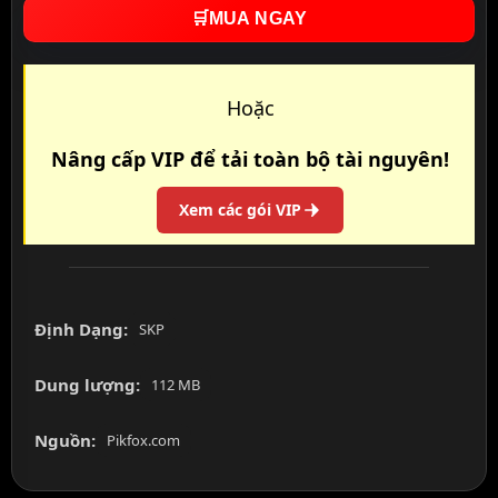
🛒
MUA NGAY
Hoặc
Nâng cấp VIP để tải toàn bộ tài nguyên!
Xem các gói VIP
Định Dạng:
SKP
Dung lượng:
112 MB
Nguồn:
Pikfox.com