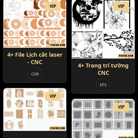
VIP
VIP
4+ File Lịch cắt laser
- CNC
4+ Trang trí tường
CNC
CDR
EPS
VIP
VIP