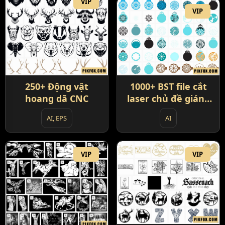
VIP
VIP
250+ Động vật
1000+ BST file cắt
hoang dã CNC
laser chủ đề giáng
sinh
AI, EPS
AI
VIP
VIP