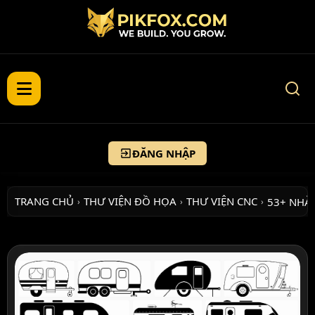
ĐĂNG NHẬP
TRANG CHỦ
THƯ VIỆN ĐỒ HỌA
THƯ VIỆN CNC
53+ NHÀ 
›
›
›