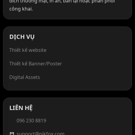
đích thương mại, in ấn, bán lại hoặc phân phối
công khai.
DỊCH VỤ
Thiết kế website
Thiết kế Banner/Poster
Digital Assets
LIÊN HỆ
096 230 8819
support@pikfox.com
mail