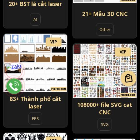
20+ BST lá cắt laser
21+ Mẫu 3D CNC
AI
Other
VIP
VIP
local_mall
83+ Thành phố cắt
108000+ file SVG cat
laser
CNC
EPS
SVG