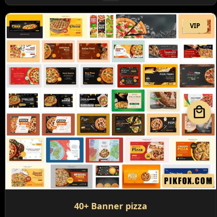
VIP
local_mall
40+ Banner pizza