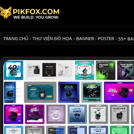
TRANG CHỦ
THƯ VIỆN ĐỒ HỌA
BANNER - POSTER
55+ BA
›
›
›