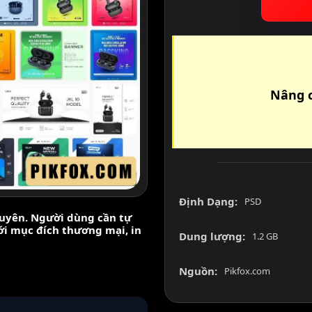
Nâng c
Định Dạng:
PSD
nguyên. Người dùng cần tự
với mục đích thương mại, in
Dung lượng:
1.2 GB
Nguồn:
Pikfox.com