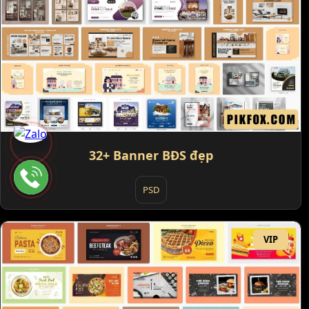
32+ Banner BĐS đẹp
PSD
VIP