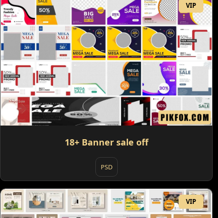
VIP
18+ Banner sale off
PSD
VIP