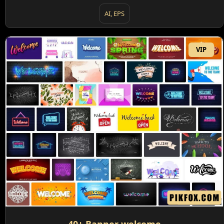
AI, EPS
VIP
40+ Banner welcome