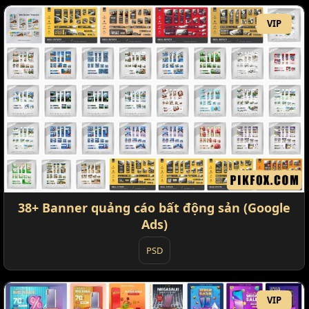
VIP
38+ Banner quảng cáo bất động sản (Google
Ads)
PSD
VIP