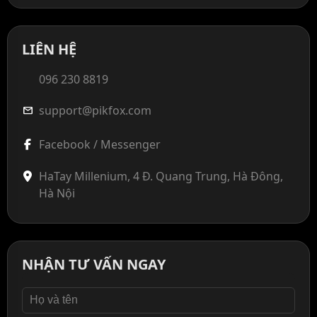
LIÊN HỆ
096 230 8819
support@pikfox.com
mail
Facebook / Messenger
HaTay Millenium, 4 Đ. Quang Trung, Hà Đông,
Hà Nội
NHẬN TƯ VẤN NGAY