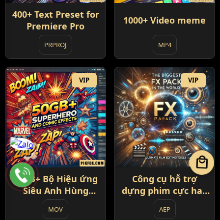
400+ Text Preset for
1000+ Video meme
Premiere Pro
PRPROJ
MP4
VIP
VIP
local_mall
50GB+ Bộ Hiệu ứng
Công cụ hỗ trợ
Siêu Anh Hùng
dựng phim cực hay
Marvel và Comic
- The Biggest FX
MOV
AEP
Pack in the World