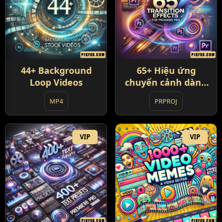
44+ Background
65+ Hiệu ứng
Loop Videos
chuyển cảnh dành
cho Premiere Pro
MP4
PRPROJ
VIP
VIP