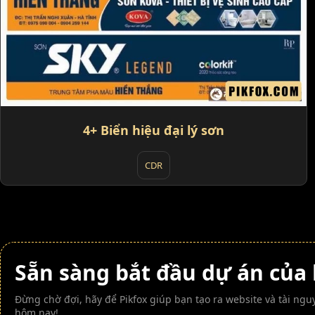
4+ Biển hiệu đại lý sơn
CDR
Sẵn sàng bắt đầu dự án của
Đừng chờ đợi, hãy để Pikfox giúp bạn tạo ra website và tài n
hôm nay!