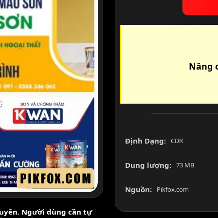
Nâng c
Định Dạng:
CDR
Dung lượng:
73 MB
Nguồn:
Pikfox.com
nguyên. Người dùng cần tự