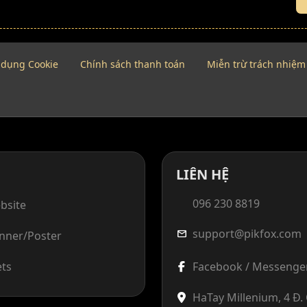
 dụng Cookie
Chính sách thanh toán
Miễn trừ trách nhiệm
LIÊN HỆ
096 230 8819
bsite
support@pikfox.com
mail
anner/Poster
ets
Facebook / Messenge
HaTay Millenium, 4 Đ