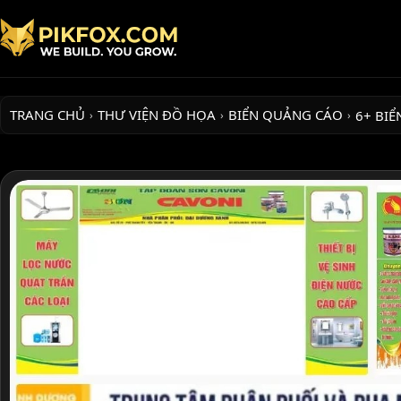
TRANG CHỦ
THƯ VIỆN ĐỒ HỌA
BIỂN QUẢNG CÁO
6+ BI
›
›
›