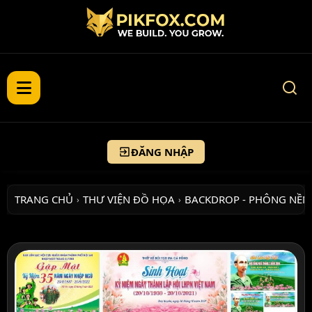
ĐĂNG NHẬP
TRANG CHỦ
THƯ VIỆN ĐỒ HỌA
BACKDROP - PHÔNG NỀN
›
›