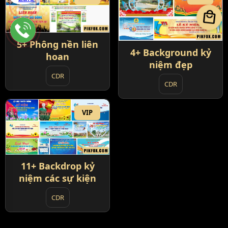
local_mall
5+ Phông nền liên
4+ Background kỷ
hoan
niệm đẹp
CDR
CDR
VIP
11+ Backdrop kỷ
niệm các sự kiện
CDR