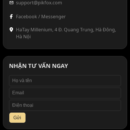
support@pikfox.com
mail
Facebook / Messenger
HaTay Millenium, 4 Đ. Quang Trung, Hà Đông,
Hà Nội
NHẬN TƯ VẤN NGAY
Gửi