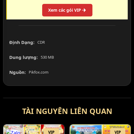
Xem các gói VIP
Định Dạng:
CDR
Dung lượng:
530 MB
Nguồn:
Pikfox.com
TÀI NGUYÊN LIÊN QUAN
VIP
VIP