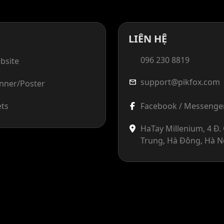
LIÊN HỆ
096 230 8819
bsite
support@pikfox.com
mail
anner/Poster
ets
Facebook / Messenge
HaTay Millenium, 4 Đ
Trung, Hà Đông, Hà N