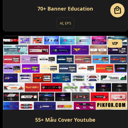
local_mall
70+ Banner Education
AI, EPS
VIP
55+ Mẫu Cover Youtube