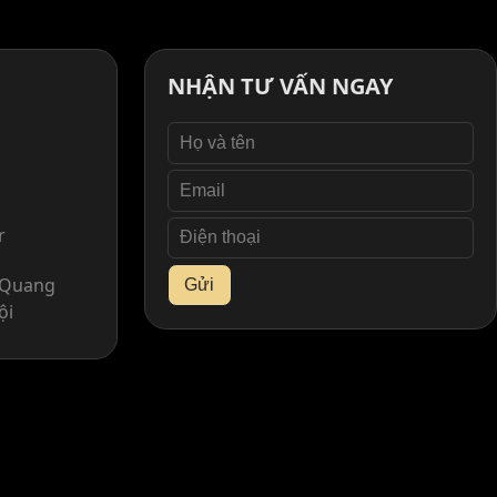
NHẬN TƯ VẤN NGAY
r
. Quang
Gửi
ội