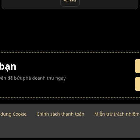
AI, EPS
 bạn
guyên để bứt phá doanh thu ngay
 dụng Cookie
Chính sách thanh toán
Miễn trừ trách nhiệm