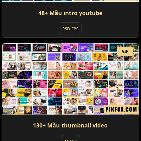
48+ Mẫu intro youtube
PSD, EPS
VIP
130+ Mẫu thumbnail video