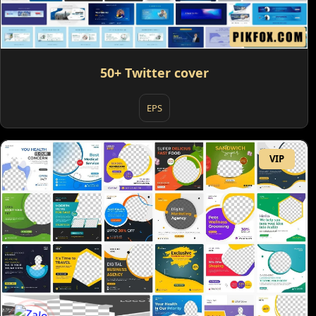
50+ Twitter cover
EPS
VIP