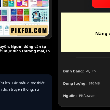
Nâng c
nguyên. Người dùng cần tự
với mục đích thương mại, in
Định Dạng:
AI, EPS
u ích. Các mẫu được thiết
Dung lượng:
310 MB
n dịch truyền thông, sự
Nguồn:
Pikfox.com