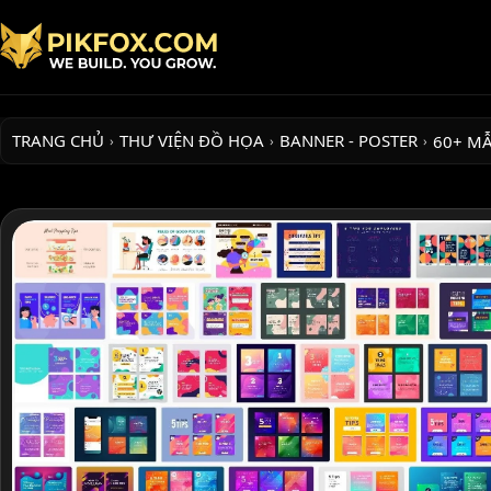
TRANG CHỦ
THƯ VIỆN ĐỒ HỌA
BANNER - POSTER
60+ M
›
›
›