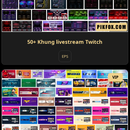
50+ Khung livestream Twitch
EPS
VIP