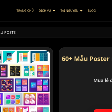
TRANG CHỦ
DỊCH VỤ
TÀI NGUYÊN
BLOG
ẪU POSTE…
60+ Mẫu Poster
Mua lẻ 