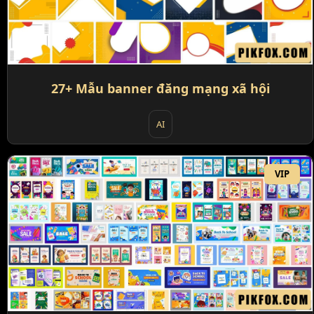
27+ Mẫu banner đăng mạng xã hội
AI
VIP