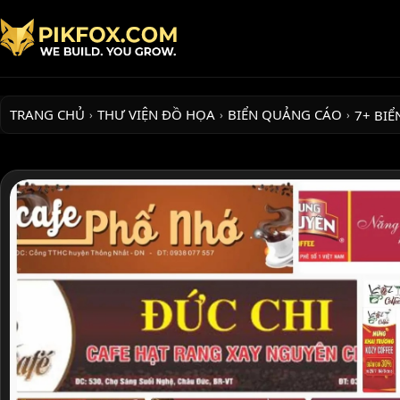
TRANG CHỦ
THƯ VIỆN ĐỒ HỌA
BIỂN QUẢNG CÁO
7+ BI
›
›
›