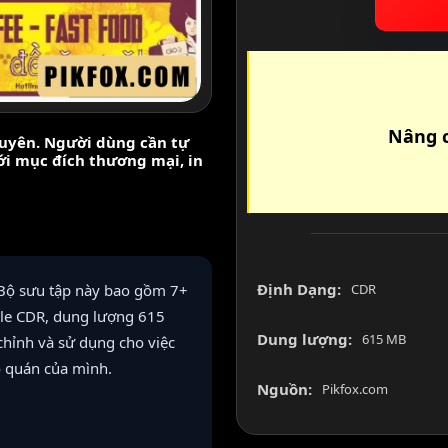
Nâng c
nguyên. Người dùng cần tự
với mục đích thương mại, in
Định Dạng:
CDR
 Bộ sưu tập này bao gồm 7+
ile CDR, dung lượng 615
Dung lượng:
615 MB
chỉnh và sử dụng cho việc
o quán của mình.
Nguồn:
Pikfox.com