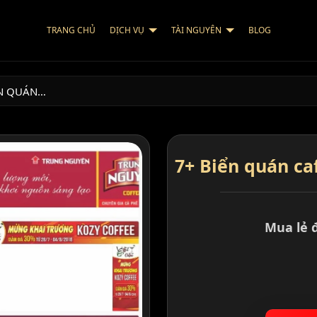
TRANG CHỦ
DỊCH VỤ
TÀI NGUYÊN
BLOG
ỂN QUÁN…
7+ Biển quán ca
Mua lẻ 