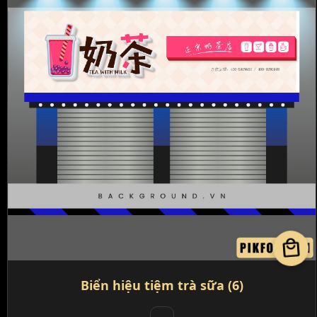
local_mall
Biển hiệu tiệm trà sữa (6)