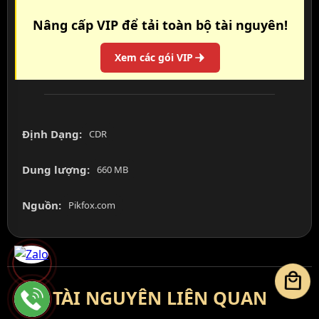
Nâng cấp VIP để tải toàn bộ tài nguyên!
Xem các gói VIP
Định Dạng:
CDR
Dung lượng:
660 MB
Nguồn:
Pikfox.com
local_mall
TÀI NGUYÊN LIÊN QUAN