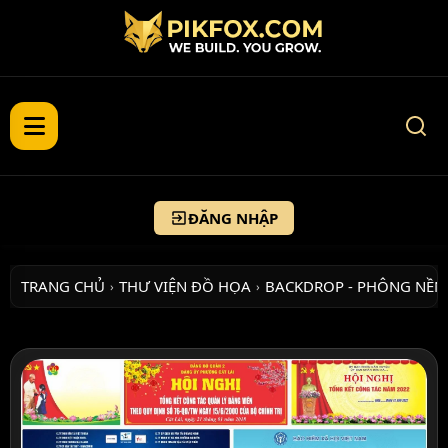
ĐĂNG NHẬP
TRANG CHỦ
THƯ VIỆN ĐỒ HỌA
BACKDROP - PHÔNG NỀN
›
›