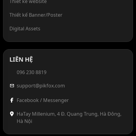
Thiết kế website
Thiết kế Banner/Poster
Digital Assets
LIÊN HỆ
096 230 8819
support@pikfox.com
mail
Facebook / Messenger
HaTay Millenium, 4 Đ. Quang Trung, Hà Đông,
Hà Nội