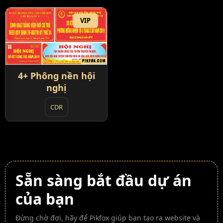
VIP
4+ Phông nền hội
nghị
CDR
Sẵn sàng bắt đầu dự án
của bạn
Đừng chờ đợi, hãy để Pikfox giúp bạn tạo ra website và