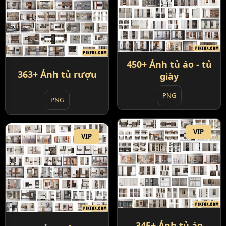
450+ Ảnh tủ áo - tủ
363+ Ảnh tủ rượu
giày
PNG
PNG
VIP
VIP
345+ Ảnh tủ áo