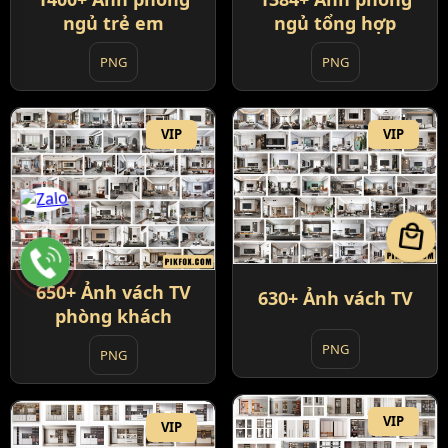
ngủ tổng hợp
ngủ trẻ em
PNG
PNG
VIP
VIP
local_mall
650+ Ảnh vách TV
630+ Ảnh vách TV
phòng khách
PNG
PNG
VIP
VIP