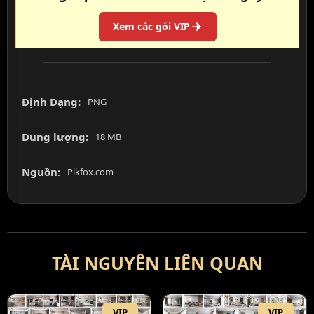
Xem các gói VIP
Định Dạng:
PNG
Dung lượng:
18 MB
Nguồn:
Pikfox.com
TÀI NGUYÊN LIÊN QUAN
VIP
VIP