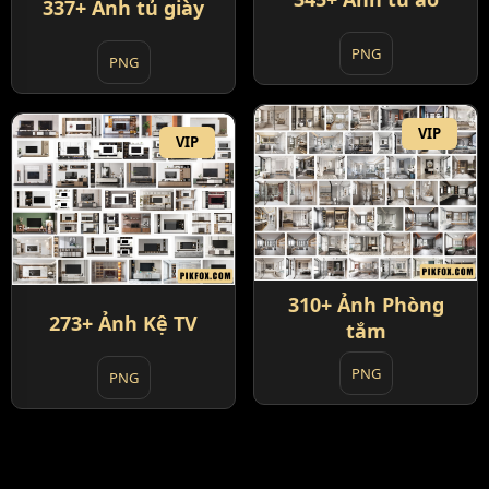
337+ Ảnh tủ giày
PNG
PNG
VIP
VIP
310+ Ảnh Phòng
273+ Ảnh Kệ TV
tắm
PNG
PNG