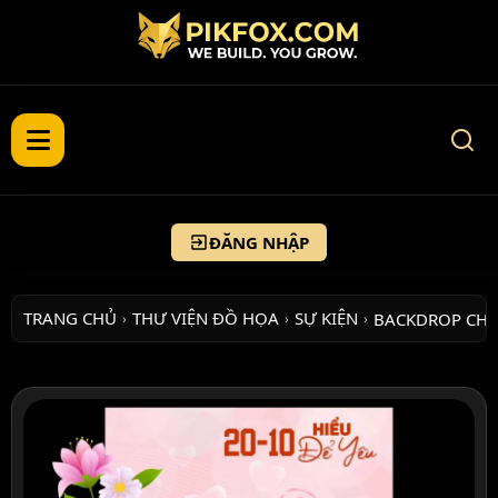
ĐĂNG NHẬP
TRANG CHỦ
THƯ VIỆN ĐỒ HỌA
SỰ KIỆN
BACKDROP CH
›
›
›