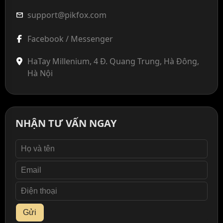
support@pikfox.com
mail
Facebook / Messenger
HaTay Millenium, 4 Đ. Quang Trung, Hà Đông,
Hà Nội
NHẬN TƯ VẤN NGAY
Gửi