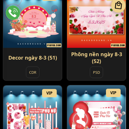
local_mall
Phông nền ngày 8-3
Decor ngày 8-3 (51)
(52)
PSD
CDR
VIP
VIP