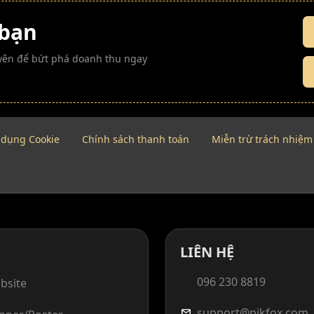
 bạn
guyên để bứt phá doanh thu ngay
 dụng Cookie
Chính sách thanh toán
Miễn trừ trách nhiệm
LIÊN HỆ
096 230 8819
bsite
support@pikfox.com
mail