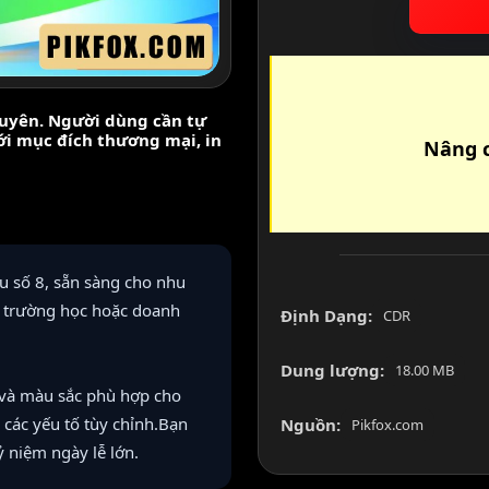
nguyên. Người dùng cần tự
với mục đích thương mại, in
Nâng c
u số 8, sẵn sàng cho nhu
n, trường học hoặc doanh
Định Dạng:
CDR
Dung lượng:
18.00 MB
 và màu sắc phù hợp cho
 các yếu tố tùy chỉnh.Bạn
Nguồn:
Pikfox.com
ỷ niệm ngày lễ lớn.