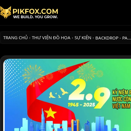
TRANG CHỦ
THƯ VIỆN ĐỒ HỌA
SỰ KIỆN
BACKDROP - PA…
›
›
›