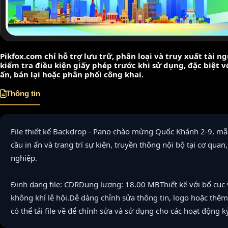
Pikfox.com chỉ hỗ trợ lưu trữ, phân loại và truy xuất tài 
kiểm tra điều kiện giấy phép trước khi sử dụng, đặc biệt 
ấn, bán lại hoặc phân phối công khai.
Thông tin
File thiết kế Backdrop - Pano chào mừng Quốc Khánh 2-9, mẫ
cầu in ấn và trang trí sự kiện, truyền thông nội bộ tại cơ qua
nghiệp.
Định dạng file: CDRDung lượng: 18.00 MBThiết kế với bố cục
không khí lễ hội.Dễ dàng chỉnh sửa thông tin, logo hoặc thêm
có thể tải file về để chỉnh sửa và sử dụng cho các hoạt động k