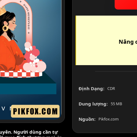
Nâng c
Định Dạng:
CDR
Dung lượng:
55 MB
Nguồn:
Pikfox.com
nguyên. Người dùng cần tự