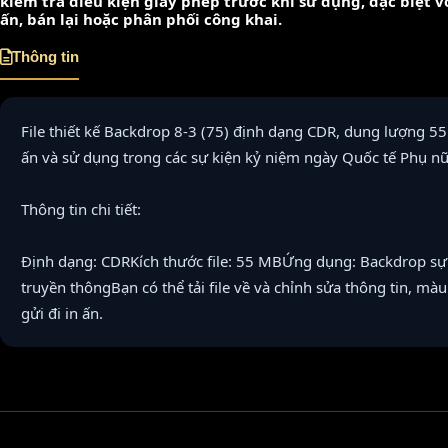
kiểm tra điều kiện giấy phép trước khi sử dụng, đặc biệt 
ấn, bán lại hoặc phân phối công khai.
Thông tin
File thiết kế Backdrop 8-3 (75) định dạng CDR, dung lượng 55
ấn và sử dụng trong các sự kiện kỷ niệm ngày Quốc tế Phụ nữ
Thông tin chi tiết:
Định dạng: CDRKích thước file: 55 MBỨng dụng: Backdrop sự 
truyền thôngBạn có thể tải file về và chỉnh sửa thông tin, mà
gửi đi in ấn.