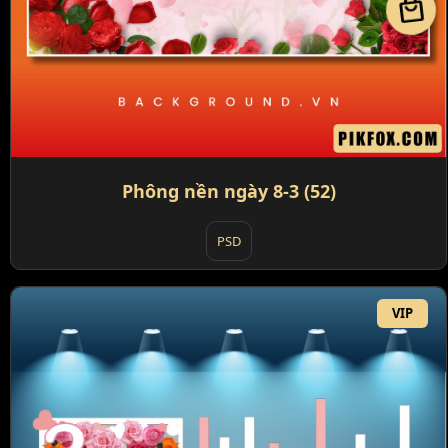
local_mall
Phông nền ngày 8-3 (52)
PSD
VIP