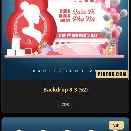
Backdrop 8-3 (52)
CDR
VIP