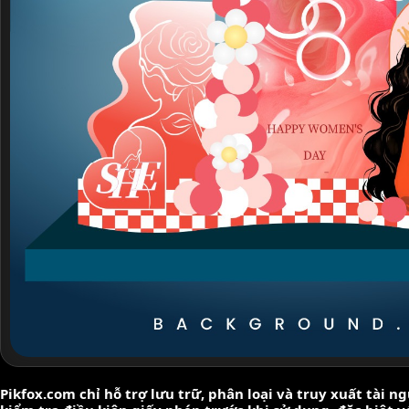
Pikfox.com chỉ hỗ trợ lưu trữ, phân loại và truy xuất tài 