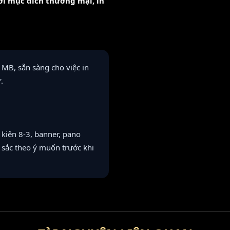
với mục đích thương mại, in
 MB, sẵn sàng cho việc in
.
kiện 8-3, banner, pano
u sắc theo ý muốn trước khi