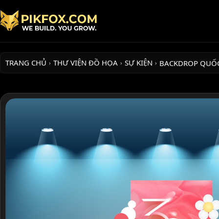
TRANG CHỦ
THƯ VIỆN ĐỒ HỌA
SỰ KIỆN
BACKDROP QUỐ
›
›
›