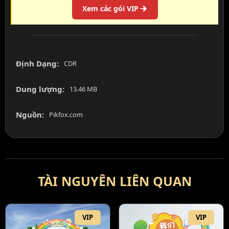
Xem các gói VIP
Định Dạng:
CDR
Dung lượng:
13.46 MB
Nguồn:
Pikfox.com
TÀI NGUYÊN LIÊN QUAN
VIP
VIP