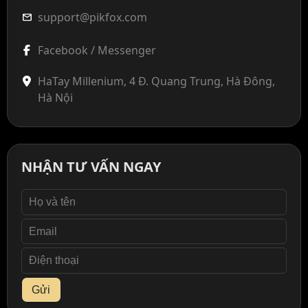
support@pikfox.com
mail
Facebook / Messenger
HaTay Millenium, 4 Đ. Quang Trung, Hà Đông,
Hà Nội
NHẬN TƯ VẤN NGAY
Gửi