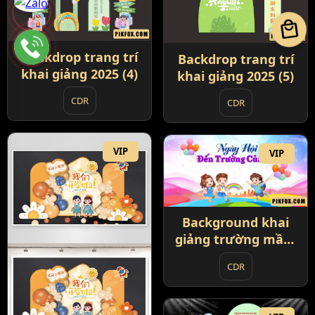
local_mall
Backdrop trang trí
Backdrop trang trí
khai giảng 2025 (4)
khai giảng 2025 (5)
CDR
CDR
VIP
VIP
Background khai
giảng trường mầm
non 2025 (1)
CDR