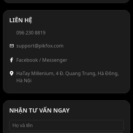
LIÊN HỆ
096 230 8819
support@pikfox.com
mail
Facebook / Messenger
HaTay Millenium, 4 Đ. Quang Trung, Hà Đông,
Hà Nội
NHẬN TƯ VẤN NGAY