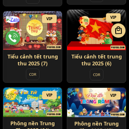
VIP
VIP
local_mall
Tiểu cảnh tết trung
Tiểu cảnh tết trung
thu 2025 (7)
thu 2025 (6)
CDR
CDR
VIP
VIP
Phông nền Trung
Phông nền Trung