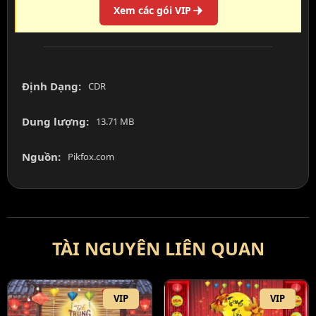
Xem các gói VIP
Định Dạng:
CDR
Dung lượng:
13.71 MB
Nguồn:
Pikfox.com
TÀI NGUYÊN LIÊN QUAN
VIP
VIP