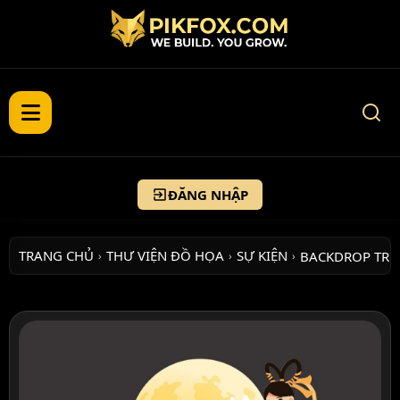
ĐĂNG NHẬP
TRANG CHỦ
THƯ VIỆN ĐỒ HỌA
SỰ KIỆN
BACKDROP TR
›
›
›