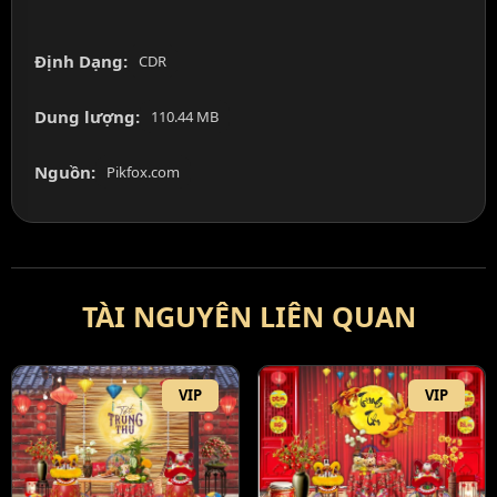
Định Dạng:
CDR
Dung lượng:
110.44 MB
Nguồn:
Pikfox.com
TÀI NGUYÊN LIÊN QUAN
VIP
VIP