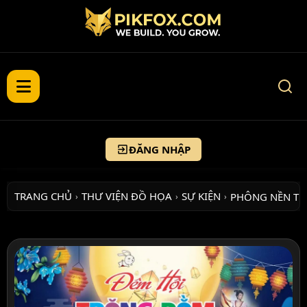
ĐĂNG NHẬP
TRANG CHỦ
THƯ VIỆN ĐỒ HỌA
SỰ KIỆN
PHÔNG NỀN T
›
›
›