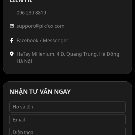
096 230 8819
support@pikfox.com
mail
Facebook / Messenger
HaTay Millenium, 4 Đ. Quang Trung, Hà Đông,
Hà Nội
NHẬN TƯ VẤN NGAY