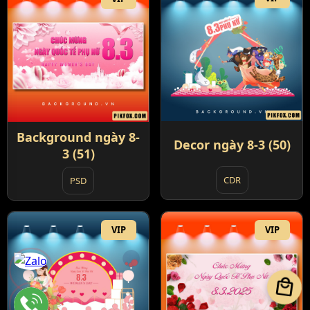
Background ngày 8-
Decor ngày 8-3 (50)
3 (51)
CDR
PSD
VIP
VIP
local_mall