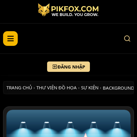
ĐĂNG NHẬP
TRANG CHỦ
THƯ VIỆN ĐỒ HỌA
SỰ KIỆN
BACKGROUND 
›
›
›