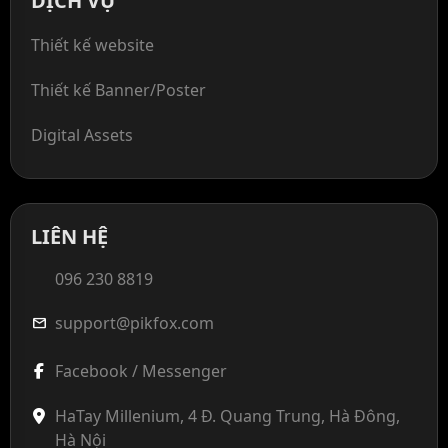
DỊCH VỤ
Thiết kế website
Thiết kế Banner/Poster
Digital Assets
LIÊN HỆ
096 230 8819
support@pikfox.com
mail
Facebook / Messenger
HaTay Millenium, 4 Đ. Quang Trung, Hà Đông,
Hà Nội