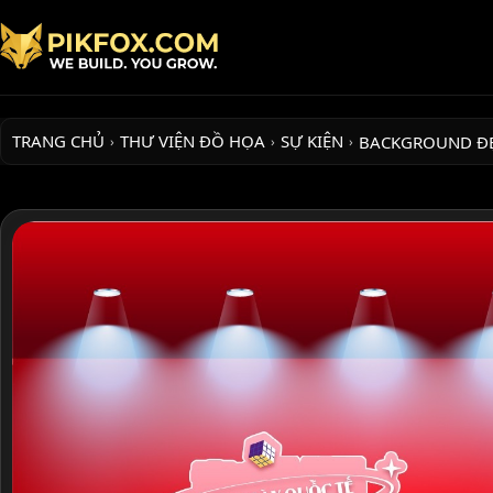
TRANG CHỦ
THƯ VIỆN ĐỒ HỌA
SỰ KIỆN
BACKGROUND Đ
›
›
›