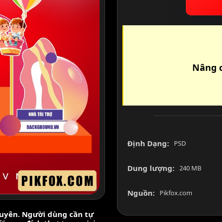
Nâng c
Định Dạng:
PSD
Dung lượng:
240 MB
Nguồn:
Pikfox.com
nguyên. Người dùng cần tự