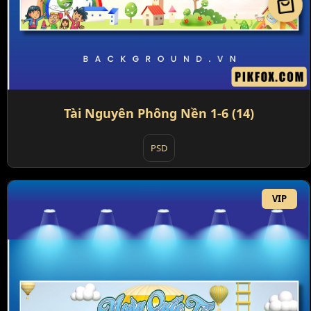
local_mall
Tài Nguyên Phông Nền 1-6 (14)
PSD
VIP