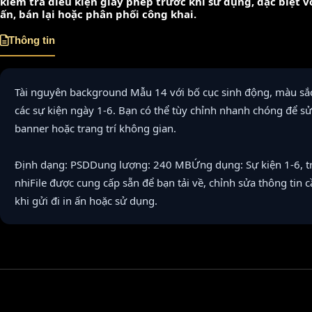
kiểm tra điều kiện giấy phép trước khi sử dụng, đặc biệt 
ấn, bán lại hoặc phân phối công khai.
Thông tin
Tài nguyên background Mẫu 14 với bố cục sinh động, màu sắc
các sự kiện ngày 1-6. Bạn có thể tùy chỉnh nhanh chóng để s
banner hoặc trang trí không gian.
Định dạng: PSDDung lượng: 240 MBỨng dụng: Sự kiện 1-6, tra
nhiFile được cung cấp sẵn để bạn tải về, chỉnh sửa thông tin c
khi gửi đi in ấn hoặc sử dụng.