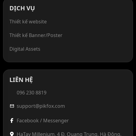
DỊCH VỤ
Thiết kế website
Thiết kế Banner/Poster
Digital Assets
LIÊN HỆ
096 230 8819
support@pikfox.com
mail
Facebook / Messenger
HaTay Millenium, 4 Đ. Quang Trung, Hà Đông,