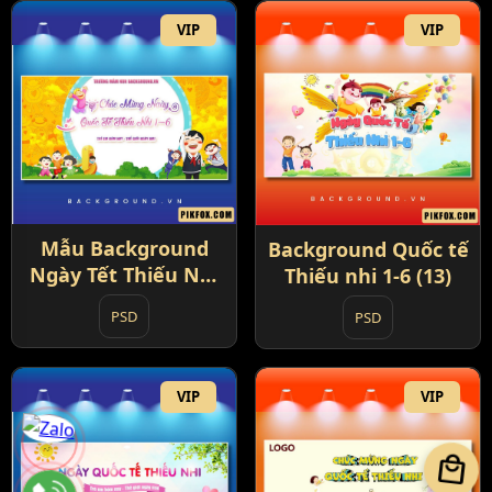
VIP
VIP
Mẫu Background
Background Quốc tế
Ngày Tết Thiếu Nhi
Thiếu nhi 1-6 (13)
1-6 (12)
PSD
PSD
VIP
VIP
local_mall