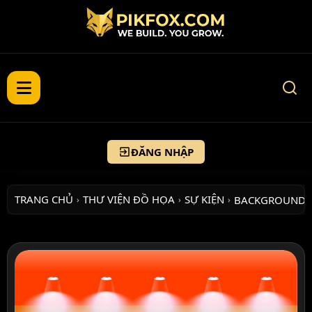
ĐĂNG NHẬP
TRANG CHỦ
THƯ VIỆN ĐỒ HỌA
SỰ KIỆN
BACKGROUND 
›
›
›