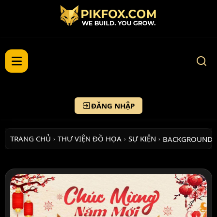
ĐĂNG NHẬP
TRANG CHỦ
THƯ VIỆN ĐỒ HỌA
SỰ KIỆN
BACKGROUND 
›
›
›