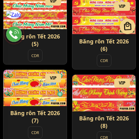
VIP
VIP
local_mall
Băng rôn Tết 2026
Băng rôn Tết 2026
(5)
(6)
CDR
CDR
VIP
VIP
Băng rôn Tết 2026
Băng rôn Tết 2026
(7)
(8)
CDR
CDR