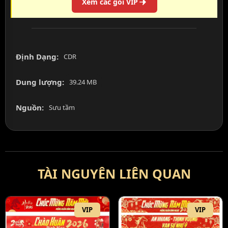
Xem các gói VIP
Định Dạng:
CDR
Dung lượng:
39.24 MB
Nguồn:
Sưu tầm
TÀI NGUYÊN LIÊN QUAN
VIP
VIP