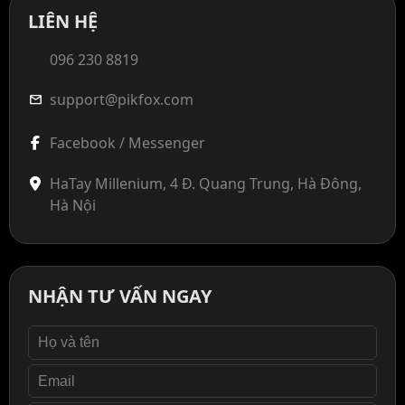
LIÊN HỆ
096 230 8819
support@pikfox.com
mail
Facebook / Messenger
HaTay Millenium, 4 Đ. Quang Trung, Hà Đông,
Hà Nội
NHẬN TƯ VẤN NGAY